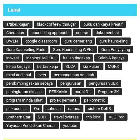
Label
artikel/kajian
blackcoffeewithsugar
buku dan karya kreatif
Cherasian
counseling approach
course
dokumentasi
DWEN
google classroom
guru cemerlang
guru kaunseling
Guru Kaunseling Pudu
Guru Kaunseling WPKL
Guru Penyayang
inovasi
inspirasi MGKKL
kajian tindakan
Kelab & kerjaya
kelab kerjaya
kertas kerja
KLCA
kurikulum
MGKK
mind and soul
peer
pembangunan sahsiah
pembimbing rakan sebaya
pengurusan
pengurusan UBK
peningkatan disiplin
PERKAMA
portal DL
Program 3K
program minda sihat
projek permata
psikometrik
psikososial
Qa
sahsiah
sarana
sistem DeKS
Southern Star
SUIT
travel oversea
trip local
VLE Frog
Yayasan Pendidikan Cheras
youtube