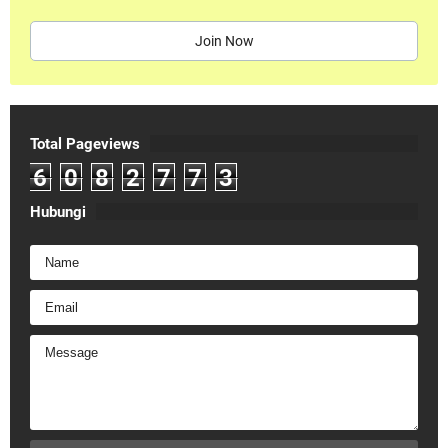
Join Now
Total Pageviews
6
0
8
2
7
7
3
Hubungi