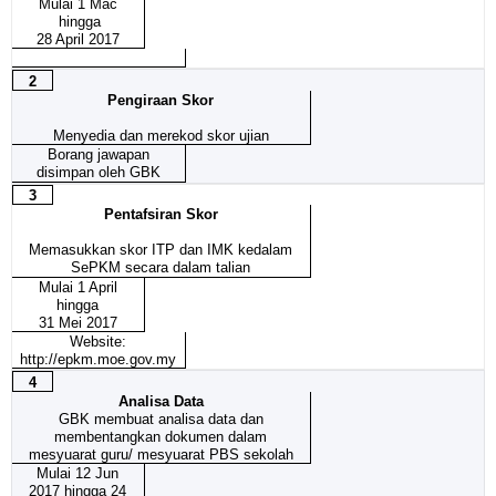
Mulai 1 Mac
hingga
28 April 2017
2
Pengiraan Skor
Menyedia dan merekod skor ujian
Borang jawapan
disimpan oleh GBK
3
Pentafsiran Skor
Memasukkan skor ITP dan IMK kedalam
SePKM secara dalam talian
Mulai 1 April
hingga
31 Mei 2017
Website:
http://epkm.moe.gov.my
4
Analisa Data
GBK membuat analisa data dan
membentangkan dokumen dalam
mesyuarat guru/ mesyuarat PBS sekolah
Mulai 12 Jun
2017 hingga 24