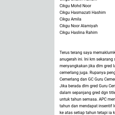
Cikgu Mohd Noor
Cikgu Hasmazati Hashim
Cikgu Amila
Cikgu Noor Alamiyah
Cikgu Haslina Rahim
Terus terang saya memaklum
anugerah ini. Ini krn sekaran
menyangkakan jika dlm gred l
cemerlang juga. Rupanya pen
Cemerlang dan GC Guru Cemer
Jika berada dlm gred Guru Cem
dalam sepanjang gred dgn tit
untuk tahun semasa. APC memp
tahun dan mendapat insentif l
ke atas setiap tahun tetapi ia 