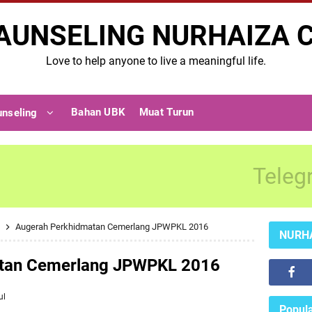
AUNSELING NURHAIZA 
Love to help anyone to live a meaningful life.
Bahan UBK
Muat Turun
unseling
Teleg
l
Augerah Perkhidmatan Cemerlang JPWPKL 2016
NURH
tan Cemerlang JPWPKL 2016
ul
Popula