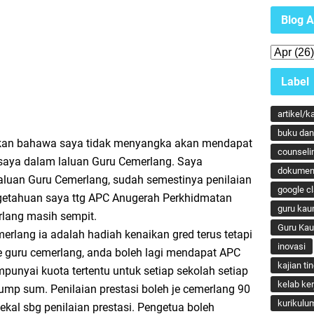
Blog A
Label
artikel/k
buku dan 
kan bahawa saya tidak menyangka akan mendapat
counseli
g saya dalam laluan Guru Cemerlang. Saya
dokumen
aluan Guru Cemerlang, sudah semestinya penilaian
google c
getahuan saya ttg APC Anugerah Perkhidmatan
guru kau
lang masih sempit.
Guru Ka
erlang ia adalah hadiah kenaikan gred terus tetapi
inovasi
le guru cemerlang, anda boleh lagi mendapat APC
kajian ti
unyai kuota tertentu untuk setiap sekolah setiap
kelab ker
ump sum. Penilaian prestasi boleh je cemerlang 90
kurikulu
kekal sbg penilaian prestasi. Pengetua boleh