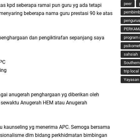
peer
as kpd seberapa ramai pun guru yg ada tetapi
pembimbi
 menyaring beberapa nama guru prestasi 90 ke atas
penguru
PERKAM
 penghargaan dan pengiktirafan sepanjang saya
program 
psikomet
sahsiah
YPC
Southern
ing
trip local
Yayasan 
agai anugerah penghargaan yg diberikan oleh
n sewaktu Anugerah HEM atau Anugerah
ru kaunseling yg menerima APC. Semoga bersama
esionalisme dlm bidang perkhidmatan bimbingan