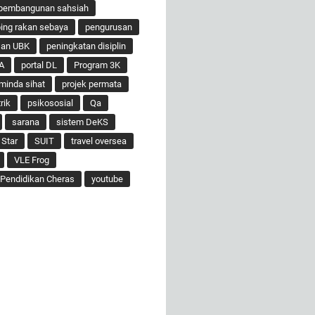
pembangunan sahsiah
ng rakan sebaya
pengurusan
san UBK
peningkatan disiplin
A
portal DL
Program 3K
minda sihat
projek permata
rik
psikososial
Qa
sarana
sistem DeKS
 Star
SUIT
travel oversea
VLE Frog
Pendidikan Cheras
youtube