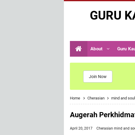
GURU K
About
Guru Ka
Join Now
Home
Cherasian
mind and sou
Augerah Perkhidma
April 20, 2017
Cherasian
mind and so