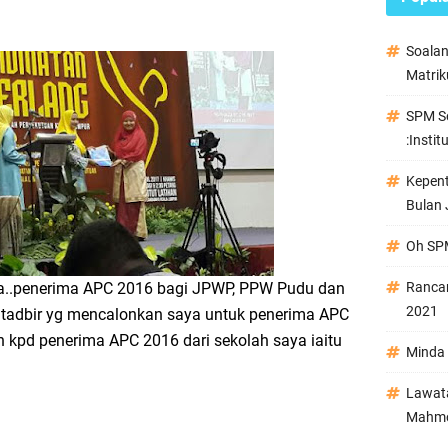
Soala
Matrik
SPM Se
:Instit
Kepen
Bulan 
Oh SPM
ua..penerima APC 2016 bagi JPWP, PPW Pudu dan
Ranca
2021
ntadbir yg mencalonkan saya untuk penerima APC
ah kpd penerima APC 2016 dari sekolah saya iaitu
Minda 
Lawata
Mahmo