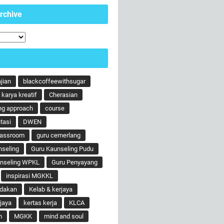
rchive
ajian
blackcoffeewithsugar
karya kreatif
Cherasian
ng approach
course
tasi
DWEN
lassroom
guru cemerlang
nseling
Guru Kaunseling Pudu
unseling WPKL
Guru Penyayang
inspirasi MGKKL
ndakan
Kelab & kerjaya
jaya
kertas kerja
KLCA
m
MGKK
mind and soul