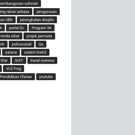
pembangunan sahsiah
ng rakan sebaya
pengurusan
san UBK
peningkatan disiplin
A
portal DL
Program 3K
minda sihat
projek permata
rik
psikososial
Qa
sarana
sistem DeKS
 Star
SUIT
travel oversea
VLE Frog
Pendidikan Cheras
youtube