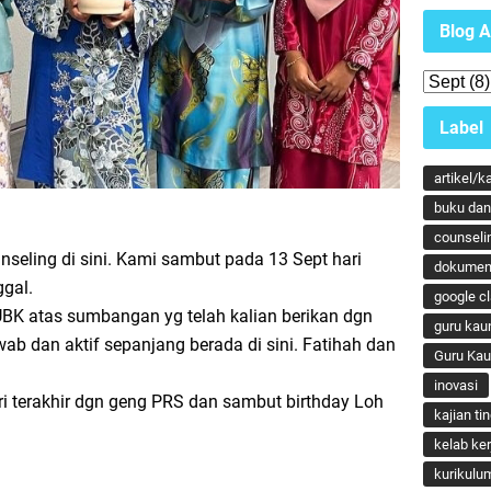
Blog A
Label
artikel/k
buku dan 
counseli
aunseling di sini. Kami sambut pada 13 Sept hari
dokumen
ggal.
google c
UBK atas sumbangan yg telah kalian berikan dgn
guru kau
ab dan aktif sepanjang berada di sini. Fatihah dan
Guru Ka
inovasi
i terakhir dgn geng PRS dan sambut birthday Loh
kajian ti
kelab ker
kurikulu