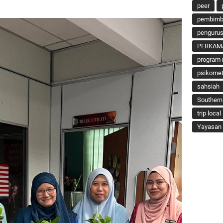
peer
pembimbi
penguru
PERKAM
program 
psikomet
sahsiah
Southern
trip local
Yayasan 