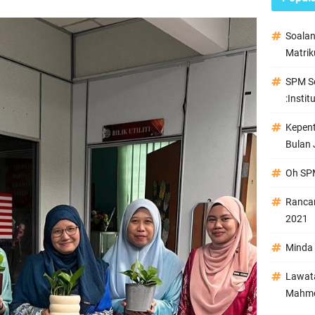
Soala
Matrik
SPM Se
:Instit
Kepen
Bulan 
Oh SPM
Ranca
2021
Minda 
Lawata
Mahmo