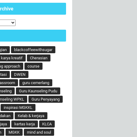
rchive
ajian
blackcoffeewithsugar
karya kreatif
Cherasian
ng approach
course
tasi
DWEN
lassroom
guru cemerlang
nseling
Guru Kaunseling Pudu
unseling WPKL
Guru Penyayang
inspirasi MGKKL
ndakan
Kelab & kerjaya
jaya
kertas kerja
KLCA
m
MGKK
mind and soul