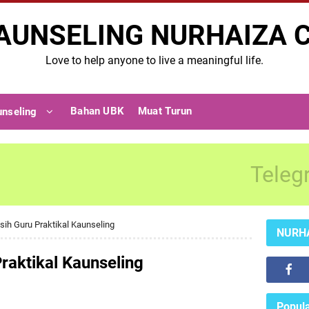
AUNSELING NURHAIZA 
Love to help anyone to live a meaningful life.
Bahan UBK
Muat Turun
unseling
Teleg
sih Guru Praktikal Kaunseling
NURH
raktikal Kaunseling
Popula