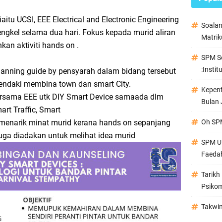
aitu UCSI, EEE Electrical and Electronic Engineering
Soala
ngkel selama dua hari. Fokus kepada murid aliran
Matrik
an aktiviti hands on .
SPM Se
:Instit
lanning guide by pensyarah dalam bidang tersebut
hendaki membina town dan smart City.
Kepen
ersama EEE utk DIY Smart Device samaada dlm
Bulan 
rt Traffic, Smart
 menarik minat murid kerana hands on sepanjang
Oh SPM
uga diadakan untuk melihat idea murid
SPM Ul
Faeda
Tarikh
Psikom
Takwi