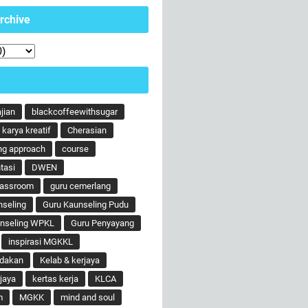
rchive
ajian
blackcoffeewithsugar
karya kreatif
Cherasian
ng approach
course
tasi
DWEN
lassroom
guru cemerlang
nseling
Guru Kaunseling Pudu
unseling WPKL
Guru Penyayang
inspirasi MGKKL
ndakan
Kelab & kerjaya
jaya
kertas kerja
KLCA
m
MGKK
mind and soul