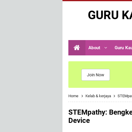
GURU K
About
Guru Ka
Join Now
Home
Kelab & kerjaya
STEMpath
STEMpathy: Bengkel
Device