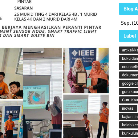
Blog A
Label
artikel/k
buku dan 
counseli
dokumen
google c
guru kau
Guru Ka
inovasi
kajian ti
kelab ker
kurikulu