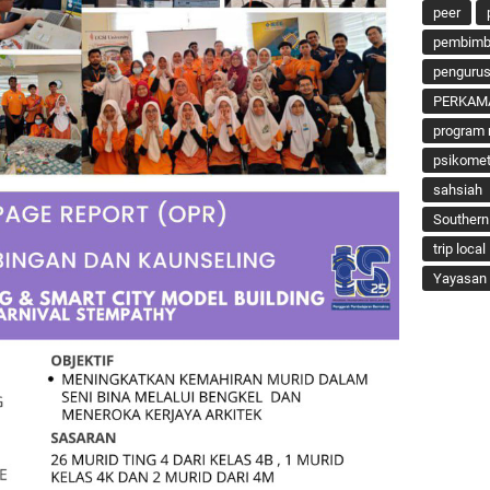
peer
pembimbi
penguru
PERKAM
program 
psikomet
sahsiah
Southern
trip local
Yayasan 