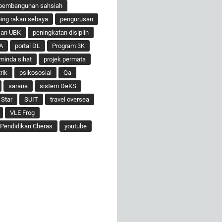
pembangunan sahsiah
ng rakan sebaya
pengurusan
san UBK
peningkatan disiplin
A
portal DL
Program 3K
minda sihat
projek permata
rik
psikososial
Qa
sarana
sistem DeKS
 Star
SUIT
travel oversea
VLE Frog
Pendidikan Cheras
youtube