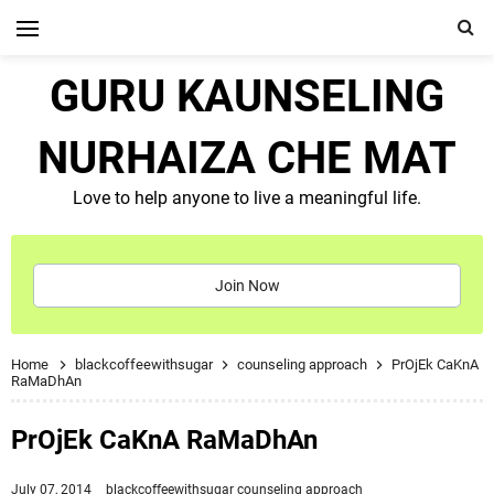
GURU KAUNSELING
NURHAIZA CHE MAT
Love to help anyone to live a meaningful life.
Join Now
Home
blackcoffeewithsugar
counseling approach
PrOjEk CaKnA
RaMaDhAn
PrOjEk CaKnA RaMaDhAn
July 07, 2014
blackcoffeewithsugar
counseling approach