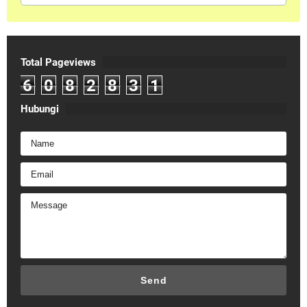
Total Pageviews
6
0
8
2
8
3
1
Hubungi