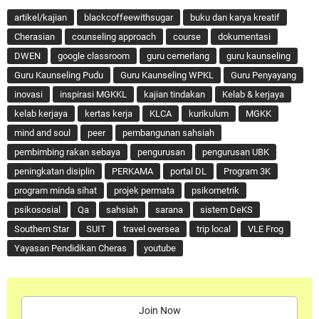
artikel/kajian
blackcoffeewithsugar
buku dan karya kreatif
Cherasian
counseling approach
course
dokumentasi
DWEN
google classroom
guru cemerlang
guru kaunseling
Guru Kaunseling Pudu
Guru Kaunseling WPKL
Guru Penyayang
inovasi
inspirasi MGKKL
kajian tindakan
Kelab & kerjaya
kelab kerjaya
kertas kerja
KLCA
kurikulum
MGKK
mind and soul
peer
pembangunan sahsiah
pembimbing rakan sebaya
pengurusan
pengurusan UBK
peningkatan disiplin
PERKAMA
portal DL
Program 3K
program minda sihat
projek permata
psikometrik
psikososial
Qa
sahsiah
sarana
sistem DeKS
Southern Star
SUIT
travel oversea
trip local
VLE Frog
Yayasan Pendidikan Cheras
youtube
Join Now