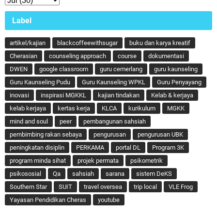
Label
artikel/kajian
blackcoffeewithsugar
buku dan karya kreatif
Cherasian
counseling approach
course
dokumentasi
DWEN
google classroom
guru cemerlang
guru kaunseling
Guru Kaunseling Pudu
Guru Kaunseling WPKL
Guru Penyayang
inovasi
inspirasi MGKKL
kajian tindakan
Kelab & kerjaya
kelab kerjaya
kertas kerja
KLCA
kurikulum
MGKK
mind and soul
peer
pembangunan sahsiah
pembimbing rakan sebaya
pengurusan
pengurusan UBK
peningkatan disiplin
PERKAMA
portal DL
Program 3K
program minda sihat
projek permata
psikometrik
psikososial
Qa
sahsiah
sarana
sistem DeKS
Southern Star
SUIT
travel oversea
trip local
VLE Frog
Yayasan Pendidikan Cheras
youtube