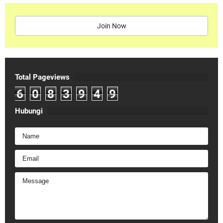
Join Now
Total Pageviews
6
0
8
3
9
4
9
Hubungi