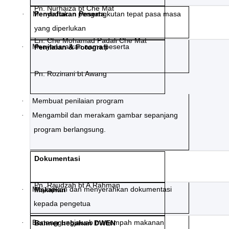
Pn. Nurhaiza bt Che Mat
Menyediakan pengangkutan tepat pasa masa
Pendaftaran Peserta
·
yang diperlukan
En. Che Mohamad Padali Che Mat
Menyenaraikan nama peserta
·
Penilaian & Fotografi
Pn. Rozinani bt Awang
Membuat penilaian program
·
Mengambil dan merakam gambar sepanjang
·
program berlangsung.
Dokumentasi
Pn. Raudzah bt A.Rahman
Meyiapkan dan menyerahkan dokumentasi
·
Makanan
kepada pengetua
Bertanggungjawab menempah makanan
·
Banner hebahan DWEN