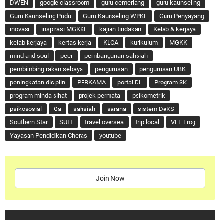
DWEN
google classroom
guru cemerlang
guru kaunseling
Guru Kaunseling Pudu
Guru Kaunseling WPKL
Guru Penyayang
inovasi
inspirasi MGKKL
kajian tindakan
Kelab & kerjaya
kelab kerjaya
kertas kerja
KLCA
kurikulum
MGKK
mind and soul
peer
pembangunan sahsiah
pembimbing rakan sebaya
pengurusan
pengurusan UBK
peningkatan disiplin
PERKAMA
portal DL
Program 3K
program minda sihat
projek permata
psikometrik
psikososial
Qa
sahsiah
sarana
sistem DeKS
Southern Star
SUIT
travel oversea
trip local
VLE Frog
Yayasan Pendidikan Cheras
youtube
Join Now