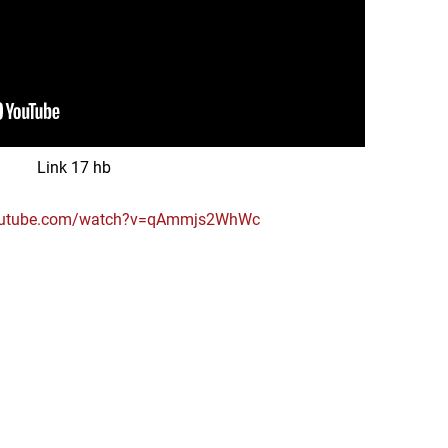
Link 17 hb
youtube.com/watch?v=qAmmjs2WhWc