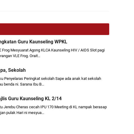
ngkatan Guru Kaunseling WPKL
E Frog Mesyuarat Agong KLCA Kaunseling HIV / AIDS Slot pagi
rangan VLE Frog. Orait…
apa, Sekolah
ku Penyelaras Peringkat sekolah Sape ada anak kat sekolah
 benda ni. Sarana Ibu B…
lis Guru Kaunseling KL 2/14
u Jerebu Cheras cecah IPU 170 Meeting di KL nampak berasap
jan pulak Hari ni mesyua…