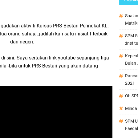
Soala
Matrik
dakan aktiviti Kursus PRS Bestari Peringkat KL.
ua orang sahaja..jadilah kan satu inisiatif terbaik
SPM Se
dari negeri.
:Instit
Kepen
k di sini. Saya sertakan link youtube sepanjang tiga
Bulan 
k bila -bila untuk PRS Bestari yang akan datang
Ranca
2021
Oh SPM
Minda 
SPM Ul
Faeda