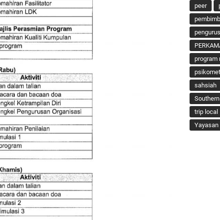
peer
pembimbi
penguru
PERKAM
program 
psikomet
sahsiah
Southern
trip local
Yayasan 