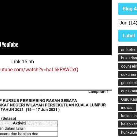
Blog A
Label
artikel/k
buku dan 
Link 15 hb
counseli
youtube.com/watch?v=haL6kPAWCxQ
dokumen
google c
guru kau
Guru Ka
inovasi
kajian ti
kelab ker
kurikulu