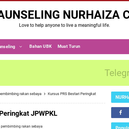
AUNSELING NURHAIZA 
Love to help anyone to live a meaningful life.
Bahan UBK
Muat Turun
unseling
Teleg
pembimbing rakan sebaya
Kursus PRS Bestari Peringkat
NURH
 Peringkat JPWPKL
L
pembimbing rakan sebaya
Popula