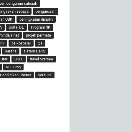
pembangunan sahsiah
ng rakan sebaya
pengurusan
san UBK
peningkatan disiplin
A
portal DL
Program 3K
minda sihat
projek permata
rik
psikososial
Qa
sarana
sistem DeKS
 Star
SUIT
travel oversea
VLE Frog
Pendidikan Cheras
youtube