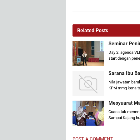
Related Posts
Seminar Peni
Day 2..agenda VL
start dengan pene
Sarana Ibu B
Nila jawatan baru
KPM mmg kena tau
Mesyuarat Maj
Cuaca tak menent
Sampai Kajang hu
POST A COMMENT