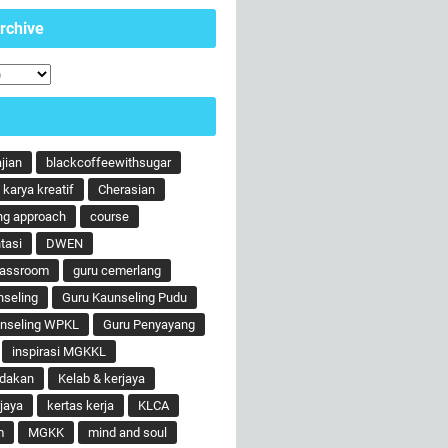
rchive
ajian
blackcoffeewithsugar
karya kreatif
Cherasian
ng approach
course
tasi
DWEN
lassroom
guru cemerlang
nseling
Guru Kaunseling Pudu
unseling WPKL
Guru Penyayang
inspirasi MGKKL
ndakan
Kelab & kerjaya
jaya
kertas kerja
KLCA
m
MGKK
mind and soul