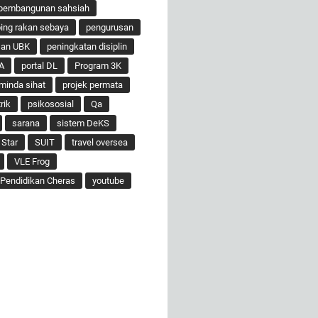
pembangunan sahsiah
ng rakan sebaya
pengurusan
san UBK
peningkatan disiplin
A
portal DL
Program 3K
minda sihat
projek permata
rik
psikososial
Qa
sarana
sistem DeKS
 Star
SUIT
travel oversea
VLE Frog
Pendidikan Cheras
youtube