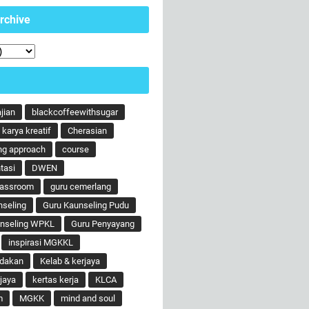
rchive
ajian
blackcoffeewithsugar
karya kreatif
Cherasian
ng approach
course
tasi
DWEN
lassroom
guru cemerlang
nseling
Guru Kaunseling Pudu
unseling WPKL
Guru Penyayang
inspirasi MGKKL
ndakan
Kelab & kerjaya
jaya
kertas kerja
KLCA
m
MGKK
mind and soul