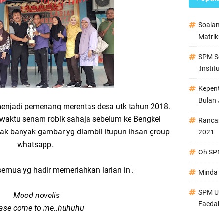
Soala
Matrik
SPM Se
:Instit
Kepen
Bulan 
enjadi pemenang merentas desa utk tahun 2018.
aktu senam robik sahaja sebelum ke Bengkel
Ranca
tak banyak gambar yg diambil itupun ihsan group
2021
whatsapp.
Oh SPM
semua yg hadir memeriahkan larian ini.
Minda 
SPM Ul
Mood novelis
Faeda
ase come to me..huhuhu