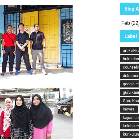
Blog A
Label
artikel/k
buku dan 
counseli
dokumen
google c
guru kau
Guru Ka
inovasi
kajian ti
kelab ker
kurikulu