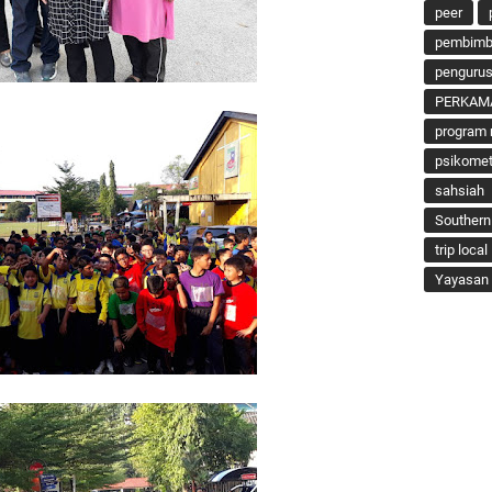
peer
pembimbi
penguru
PERKAM
program 
psikomet
sahsiah
Southern
trip local
Yayasan 