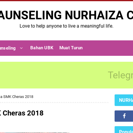
AUNSELING NURHAIZA 
Love to help anyone to live a meaningful life.
Bahan UBK
Muat Turun
unseling
Teleg
sa SMK Cheras 2018
NURH
 Cheras 2018
Popula