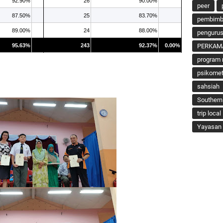
92.90%
26
90.00%
peer
87.50%
25
83.70%
pembimbi
89.00%
24
88.00%
penguru
95.63%
243
92.37%
0.00%
PERKAM
program 
psikomet
sahsiah
Southern
trip local
Yayasan 