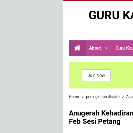
GURU K
About
Guru Ka
Join Now
Home
peningkatan disiplin
Anu
Anugerah Kehadiran
Feb Sesi Petang