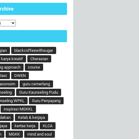
rchive
ajian
blackcoffeewithsugar
karya kreatif
Cherasian
ng approach
course
tasi
DWEN
lassroom
guru cemerlang
nseling
Guru Kaunseling Pudu
unseling WPKL
Guru Penyayang
inspirasi MGKKL
ndakan
Kelab & kerjaya
jaya
kertas kerja
KLCA
m
MGKK
mind and soul