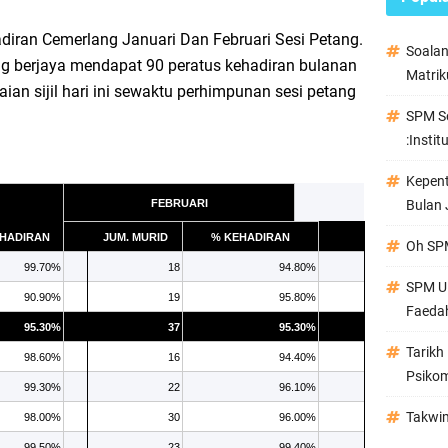
iran Cemerlang Januari Dan Februari Sesi Petang.
Soala
ang berjaya mendapat 90 peratus kehadiran bulanan
Matrik
an sijil hari ini sewaktu perhimpunan sesi petang
SPM Se
:Instit
Kepen
FEBRUARI
Bulan 
EHADIRAN
JUM. MURID
% KEHADIRAN
Oh SPM
99.70%
18
94.80%
SPM Ul
90.90%
19
95.80%
Faeda
95.30%
37
95.30%
Tarikh
98.60%
16
94.40%
Psikom
99.30%
22
96.10%
Takwi
98.00%
30
96.00%
99.50%
23
99.40%