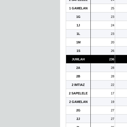
1 GAMELAN
25
1G
23
1J
24
1L
23
1M
20
1S
26
JUMLAH
236
2A
28
2B
28
2 IMTIAZ
22
2 SAPELELE
17
2 GAMELAN
19
2G
27
2J
27