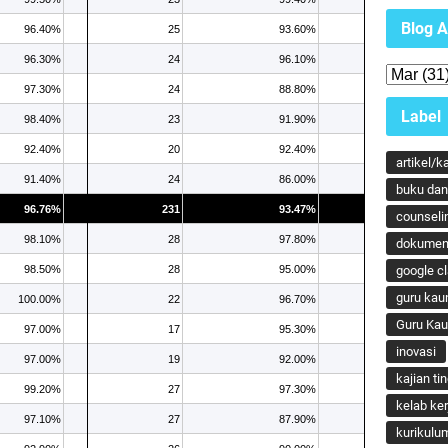
Blog A
96.40%
25
93.60%
96.30%
24
96.10%
97.30%
24
88.80%
Label
98.40%
23
91.90%
92.40%
20
92.40%
artikel/k
91.40%
24
86.00%
buku dan 
96.76%
231
93.47%
counseli
98.10%
28
97.80%
dokumen
98.50%
28
95.00%
google c
guru kau
100.00%
22
96.70%
Guru Ka
97.00%
17
95.30%
inovasi
97.00%
19
92.00%
kajian ti
99.20%
27
97.30%
kelab ker
97.10%
27
87.90%
kurikulu