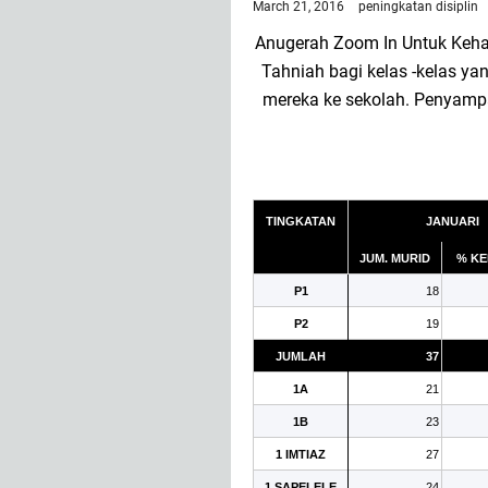
March 21, 2016
peningkatan disiplin
Anugerah Zoom In Untuk Kehad
Tahniah bagi kelas -kelas y
mereka ke sekolah. Penyampai
TINGKATAN
JANUARI
JUM. MURID
% K
P1
18
P2
19
JUMLAH
37
1A
21
1B
23
1 IMTIAZ
27
1 SAPELELE
24