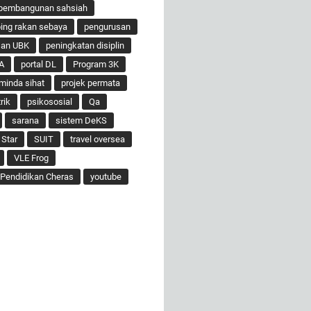
pembangunan sahsiah
ng rakan sebaya
pengurusan
san UBK
peningkatan disiplin
A
portal DL
Program 3K
minda sihat
projek permata
rik
psikososial
Qa
sarana
sistem DeKS
 Star
SUIT
travel oversea
VLE Frog
Pendidikan Cheras
youtube