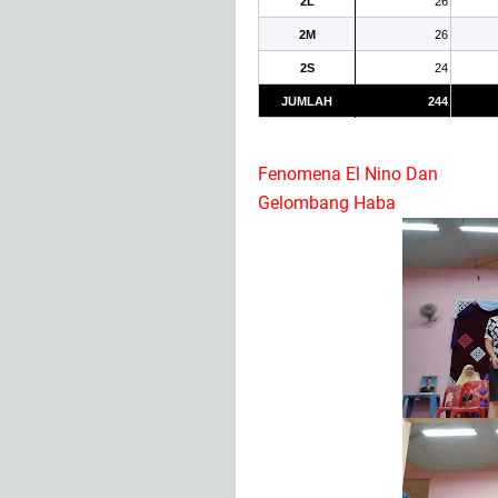
2L
26
2M
26
2S
24
JUMLAH
244
Fenomena El Nino Dan
Gelombang Haba