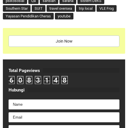
psikososial
Qa
sahsiah
sarana
sistem DeKS
Southern Star
SUIT
travel oversea
trip local
VLE Frog
Yayasan Pendidikan Cheras
youtube
Join Now
Total Pageviews
6
0
8
3
1
4
8
Hubungi