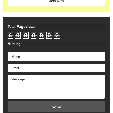
Join Now
Total Pageviews
6
0
8
0
8
0
2
Hubungi