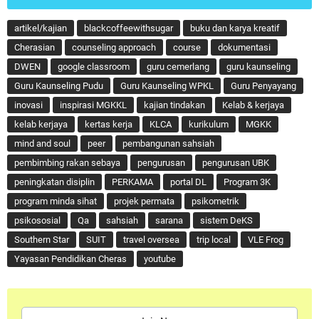
artikel/kajian
blackcoffeewithsugar
buku dan karya kreatif
Cherasian
counseling approach
course
dokumentasi
DWEN
google classroom
guru cemerlang
guru kaunseling
Guru Kaunseling Pudu
Guru Kaunseling WPKL
Guru Penyayang
inovasi
inspirasi MGKKL
kajian tindakan
Kelab & kerjaya
kelab kerjaya
kertas kerja
KLCA
kurikulum
MGKK
mind and soul
peer
pembangunan sahsiah
pembimbing rakan sebaya
pengurusan
pengurusan UBK
peningkatan disiplin
PERKAMA
portal DL
Program 3K
program minda sihat
projek permata
psikometrik
psikososial
Qa
sahsiah
sarana
sistem DeKS
Southern Star
SUIT
travel oversea
trip local
VLE Frog
Yayasan Pendidikan Cheras
youtube