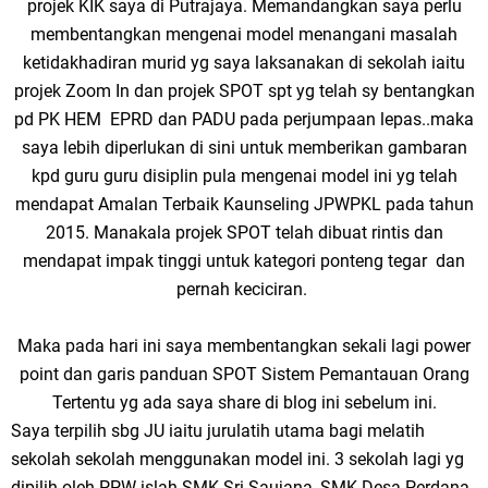
projek KIK saya di Putrajaya. Memandangkan saya perlu
membentangkan mengenai model menangani masalah
ketidakhadiran murid yg saya laksanakan di sekolah iaitu
projek Zoom In dan projek SPOT spt yg telah sy bentangkan
pd PK HEM EPRD dan PADU pada perjumpaan lepas..maka
saya lebih diperlukan di sini untuk memberikan gambaran
kpd guru guru disiplin pula mengenai model ini yg telah
mendapat Amalan Terbaik Kaunseling JPWPKL pada tahun
2015. Manakala projek SPOT telah dibuat rintis dan
mendapat impak tinggi untuk kategori ponteng tegar dan
pernah keciciran.
Maka pada hari ini saya membentangkan sekali lagi power
point dan garis panduan SPOT Sistem Pemantauan Orang
Tertentu yg ada saya share di blog ini sebelum ini.
Saya terpilih sbg JU iaitu jurulatih utama bagi melatih
sekolah sekolah menggunakan model ini. 3 sekolah lagi yg
dipilih oleh PPW islah SMK Sri Saujana, SMK Desa Perdana