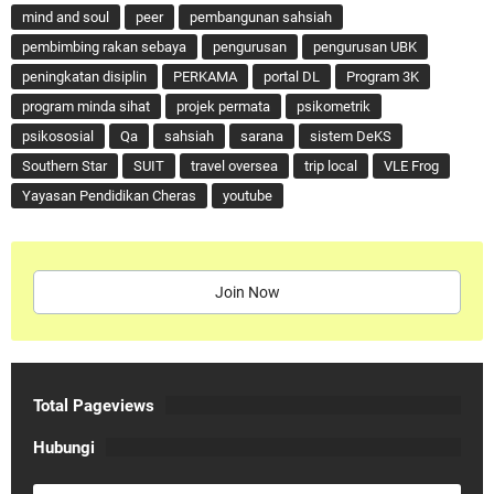
mind and soul
peer
pembangunan sahsiah
pembimbing rakan sebaya
pengurusan
pengurusan UBK
peningkatan disiplin
PERKAMA
portal DL
Program 3K
program minda sihat
projek permata
psikometrik
psikososial
Qa
sahsiah
sarana
sistem DeKS
Southern Star
SUIT
travel oversea
trip local
VLE Frog
Yayasan Pendidikan Cheras
youtube
Join Now
Total Pageviews
Hubungi