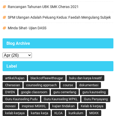
Rancangan Tahunan UBK SMK Cheras 2021
SPM Ulangan Adalah Peluang Kedua: Faedah Mengulang Subjek
Minda Sihat- Ujian DASS
Blog Archive
Label
artikel/kajian
blackcoffeewithsugar
buku dan karya kreatif
Cherasian
counseling approach
course
dokumentasi
DWEN
google classroom
guru cemerlang
guru kaunseling
Guru Kaunseling Pudu
Guru Kaunseling WPKL
Guru Penyayang
inovasi
inspirasi MGKKL
kajian tindakan
Kelab & kerjaya
kelab kerjaya
kertas kerja
KLCA
kurikulum
MGKK