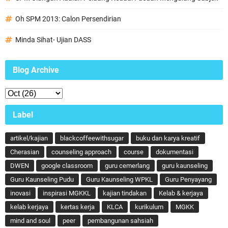
Oh SPM 2013: Calon Persendirian
Minda Sihat- Ujian DASS
Blog Archive
Label
artikel/kajian
blackcoffeewithsugar
buku dan karya kreatif
Cherasian
counseling approach
course
dokumentasi
DWEN
google classroom
guru cemerlang
guru kaunseling
Guru Kaunseling Pudu
Guru Kaunseling WPKL
Guru Penyayang
inovasi
inspirasi MGKKL
kajian tindakan
Kelab & kerjaya
kelab kerjaya
kertas kerja
KLCA
kurikulum
MGKK
mind and soul
peer
pembangunan sahsiah