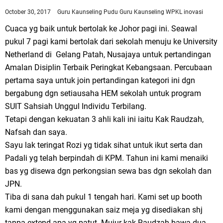
October 30, 2017
Guru Kaunseling Pudu
Guru Kaunseling WPKL
inovasi
Cuaca yg baik untuk bertolak ke Johor pagi ini. Seawal
pukul 7 pagi kami bertolak dari sekolah menuju ke University
Netherland di Gelang Patah, Nusajaya untuk pertandingan
Amalan Disiplin Terbaik Peringkat Kebangsaan. Percubaan
pertama saya untuk join pertandingan kategori ini dgn
bergabung dgn setiausaha HEM sekolah untuk program
SUIT Sahsiah Unggul Individu Terbilang.
Tetapi dengan kekuatan 3 ahli kali ini iaitu Kak Raudzah,
Nafsah dan saya.
Sayu lak teringat Rozi yg tidak sihat untuk ikut serta dan
Padali yg telah berpindah di KPM. Tahun ini kami menaiki
bas yg disewa dgn perkongsian sewa bas dgn sekolah dan
JPN.
Tiba di sana dah pukul 1 tengah hari. Kami set up booth
kami dengan menggunakan saiz meja yg disediakan shj
tanpa extend apa yg patut. Mujur kak Raudzah bawa dua