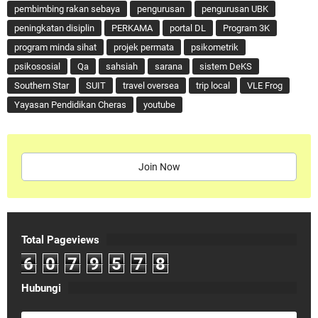
pembimbing rakan sebaya
pengurusan
pengurusan UBK
peningkatan disiplin
PERKAMA
portal DL
Program 3K
program minda sihat
projek permata
psikometrik
psikososial
Qa
sahsiah
sarana
sistem DeKS
Southern Star
SUIT
travel oversea
trip local
VLE Frog
Yayasan Pendidikan Cheras
youtube
Join Now
Total Pageviews
6
0
7
9
5
7
8
Hubungi