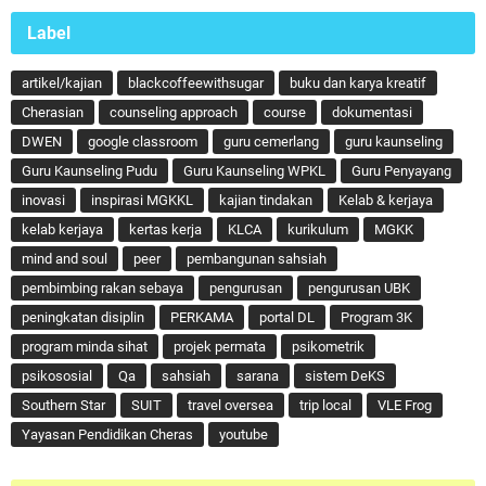
Label
artikel/kajian
blackcoffeewithsugar
buku dan karya kreatif
Cherasian
counseling approach
course
dokumentasi
DWEN
google classroom
guru cemerlang
guru kaunseling
Guru Kaunseling Pudu
Guru Kaunseling WPKL
Guru Penyayang
inovasi
inspirasi MGKKL
kajian tindakan
Kelab & kerjaya
kelab kerjaya
kertas kerja
KLCA
kurikulum
MGKK
mind and soul
peer
pembangunan sahsiah
pembimbing rakan sebaya
pengurusan
pengurusan UBK
peningkatan disiplin
PERKAMA
portal DL
Program 3K
program minda sihat
projek permata
psikometrik
psikososial
Qa
sahsiah
sarana
sistem DeKS
Southern Star
SUIT
travel oversea
trip local
VLE Frog
Yayasan Pendidikan Cheras
youtube