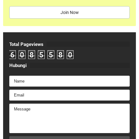
Join Now
Total Pageviews
6
0
8
5
5
8
0
Hubungi