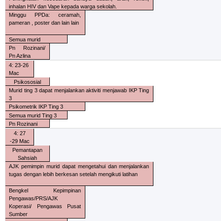
inhalan HIV dan Vape kepada warga sekolah.
Minggu PPDa: ceramah,
pameran , poster dan lain lain
Semua murid
Pn Rozinani/
Pn Azlina
4: 23-26
Mac
Psikososial
Murid ting 3 dapat menjalankan aktiviti menjawab IKP Ting
3
Psikometrik IKP Ting 3
Semua murid Ting 3
Pn Rozinani
4: 27
-29 Mac
Pemantapan
Sahsiah
AJK pemimpin murid dapat mengetahui dan menjalankan
tugas dengan lebih berkesan setelah mengikuti latihan
Bengkel Kepimpinan
Pengawas/PRS/AJK
Koperasi/ Pengawas Pusat
Sumber