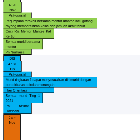
4: 20
Nov
Psikososial
Perjumpaan terakhir bersama mentor mantee iaitu gotong
royong membersihkan kelas dan jamuan akhir tahun
Cuci Ria Mentor Mantee Kali
Ke 10
Semua murid bersama
mentor
Pn Nurhaiza
DIS
4 : 31
Dis
Psikososial
Murid tingkatan 1 dapat menyesuaikan diri murid dengan
persekitaran sekolah menengah
Hari Orientasi
Semua murid Ting 1
2021
Pn Azlina/
Rozinani
Jan-
Nov