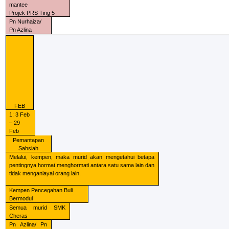
mantee
Projek PRS Ting 5
Pn Nurhaiza/
Pn Azlina
FEB
1: 3 Feb
– 29
Feb
Pemantapan
Sahsiah
Melalui, kempen, maka murid akan mengetahui betapa
pentingnya hormat menghormati antara satu sama lain dan
tidak menganiayai orang lain.
Kempen Pencegahan Buli
Bermodul
Semua murid SMK
Cheras
Pn Azlina/ Pn