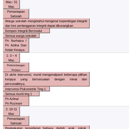
Mac- 31
Mac
Pemantapan
Sahsiah
Warga sekolah mengetahui mengenai kepentingan integriti
dan kes perlanggaran integriti dapat dikurangkan
Kempen Integriti Bermodul
Semua warga sekolah
Pn Nurhaiza /
Pn Azlina Dan
Kelab Kerjaya
1: 3 – 4
Mac
Perkembangan
Kerjaya
Di akhir intervensi, murid mengenalpasti beberapa pilihan
kerjaya yang bersesuaian dengan minat dan
personalitinya.
Intervensi Psikometrik Ting 1
Semua murid ting 1
Pn Azlina/
Pn Rozinani
2: 10-11
Mac
Pemantapan
Sahsiah
Peningkatan kesedaran bahaya dadah, arak, rokok,