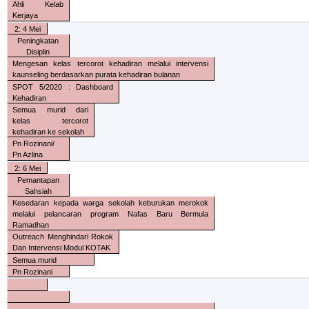
Ahli Kelab
Kerjaya
2: 4 Mei
Peningkatan
Disiplin
Mengesan kelas tercorot kehadiran melalui intervensi
kaunseling berdasarkan purata kehadiran bulanan
SPOT 5/2020 : Dashboard
Kehadiran
Semua murid dari
kelas tercorot
kehadiran ke sekolah
Pn Rozinani/
Pn Azlina
2: 6 Mei
Pemantapan
Sahsiah
Kesedaran kepada warga sekolah keburukan merokok
melalui pelancaran program Nafas Baru Bermula
Ramadhan
Outreach Menghindari Rokok
Dan Intervensi Modul KOTAK
Semua murid
Pn Rozinani