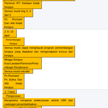
Pameran IPT Kelolaan Kelab
Kerjaya
Semua murid ting 3, 4
dan 5
Pn Rozinani
Dan Ahli Kelab
Kerjaya
2: 6- 10
April
Perkembangan
Kerjaya
Semua murid dapat menghayati program perkembangan
kerjaya yang diadakan dan mengenalpasti kursus dan
kerjaya.
Minggu Kerjaya
Kuiz/Lawatan/Pameran/Perta
ndingan Eksplorace/
Semua murid sekolah
Pn Rozinani/
Pn Azlina Dan
Ahli Kelab
Kerjaya
2: 7 April
Pengurusan
Mengetahui mengenai pelaksanaan aktiviti UBK dan
cadangan penambahbaikan