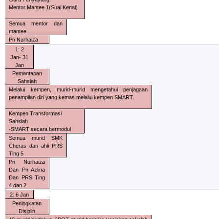
Mentor Mantee 1(Suai Kenal)
Semua mentor dan
mantee
Pn Nurhaiza
1: 2
Jan- 31
Jan
Pemantapan
Sahsiah
Melalui kempen, murid-murid mengetahui penjagaan
penampilan diri yang kemas melalui kempen SMART.
Kempen Transformasi
Sahsiah
-SMART secara bermodul
Semua murid SMK
Cheras dan ahli PRS
Ting 5
Pn Nurhaiza
Dan Pn Azlina
Dan PRS Ting
4 dan 2
2: 6 Jan
Peningkatan
Disiplin