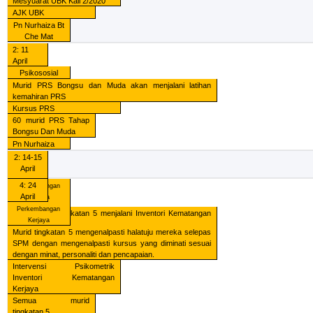
Mesyuarat UBK Kali 2/2020
AJK UBK
Pn Nurhaiza Bt
Che Mat
2: 11
April
Psikososial
Murid PRS Bongsu dan Muda akan menjalani latihan
kemahiran PRS
Kursus PRS
60 murid PRS Tahap
Bongsu Dan Muda
Pn Nurhaiza
2: 14-15
April
4: 24
Perkembangan
April
Kerjaya
Perkembangan
100% murid tingkatan 5 menjalani Inventori Kematangan
Kerjaya
Kerjaya
Murid tingkatan 5 mengenalpasti halatuju mereka selepas
Pentadbiran Psikometrik
SPM dengan mengenalpasti kursus yang diminati sesuai
Inventori Kematangan Kerjaya
dengan minat, personaliti dan pencapaian.
Intervensi Psikometrik
Semua murid
Inventori
Kematangan
tingkatan 5
Kerjaya
Pn Nurhaiza
Semua murid
tingkatan 5