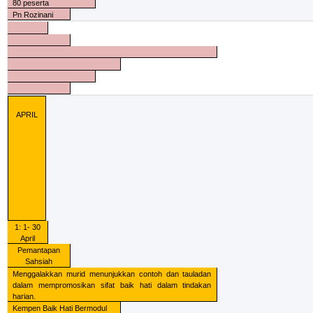
80 peserta
Pn Rozinani
APRIL
1: 1- 30
April
Pemantapan
Sahsiah
Menggalakkan murid menunjukkan contoh dan tauladan
dalam mempromosikan sifat baik hati dalam tindakan
harian.
Kempen Baik Hati Bermodul