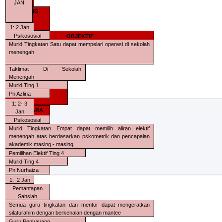
TARIKH
JAN
BIDANG
1: 2 Jan
Psikososial
OBJEKTIF
Murid Tingkatan Satu dapat mempelari operasi di sekolah
menengah.
AKTIVITI
Taklimat Di Sekolah
Menengah
Murid Ting 1
SASARAN
Pn Azlina
1: 2- 3
PENYELARA
Jan
S
Psikososial
Murid Tingkatan Empat dapat memilih aliran elektif
menengah atas berdasarkan pskometrik dan pencapaian
akademik masing - masing
Pemilihan Elektif Ting 4
Murid Ting 4
Pn Nurhaiza
1:
2 Jan
Pemantapan
Sahsiah
Semua guru tingkatan dan mentor dapat mengeratkan
silaturahim dengan berkenalan dengan mantee
Guru Penyayang