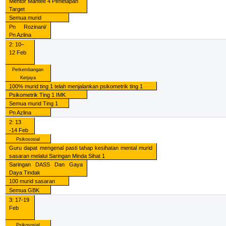
Mentor Mantee 4 Penetapan
Target
Semua murid
Pn Rozinani/
Pn Azlina
2: 10–
12 Feb
Perkembangan
Kerjaya
100% murid ting 1 telah menjalankan psikometrik ting 1
Psikometrik Ting 1 IMK
Semua murid Ting 1
Pn Azlina
2: 13
-14 Feb
Psikososial
Guru dapat mengenal pasti tahap kesihatan mental murid
sasaran melalui Saringan Minda Sihat 1
Saringan DASS Dan Gaya
Daya Tindak
100 murid sasaran
Semua GBK
3: 17-19
Feb
Psikososial