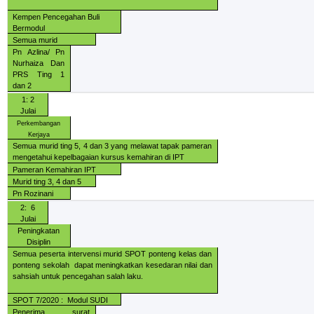
Kempen Pencegahan Buli
Bermodul
Semua murid
Pn Azlina/ Pn
Nurhaiza Dan
PRS Ting 1
dan 2
1: 2
Julai
Perkembangan
Kerjaya
Semua murid ting 5, 4 dan 3 yang melawat tapak pameran
mengetahui kepelbagaian kursus kemahiran di IPT
Pameran Kemahiran IPT
Murid ting 3, 4 dan 5
Pn Rozinani
2:
6
Julai
Peningkatan
Disiplin
Semua peserta intervensi murid SPOT ponteng kelas dan
ponteng sekolah
dapat meningkatkan kesedaran nilai dan
sahsiah untuk pencegahan salah laku.
SPOT 7/2020 :
Modul SUDI
Penerima surat