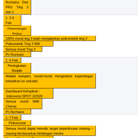
Nurhaiza Dan
PRS Ting 3
dan 2
1: 3-5
Feb
Perkembangan
Kerjaya
100% murid ting 3 telah menjalankan psikometrik ting 3
Psikometrik Ting 3 IMK
Semua murid Ting 3
Pn Rozinani
1: 4 Feb
Peningkatan
Disiplin
Melalui kempen, murid-murid mengetahui kepentingan
kehadiran ke sekolah.
Dashboard Kehadiran :
:Intervensi SPOT 2/2020
Semua murid SMK
Cheras
Pn Nurhaiza
1: 7 Feb
Psikososial
Semua murid dapat menulis target peperiksaan masing –
masing berdasarkan bimbingan mentor