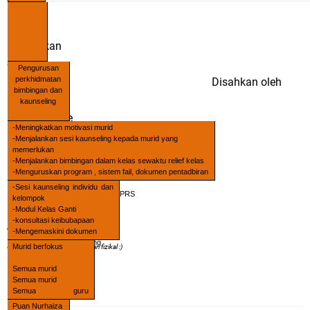
Disediakan
oleh
Pengurusan
perkhidmatan
Disahkan oleh
bimbingan dan
kaunseling
Nurhaiza Che
-Meningkatkan motivasi murid
Mat
-Menjalankan sesi kaunseling kepada murid yang
memerlukan
-Menjalankan bimbingan dalam kelas sewaktu relief kelas
Ketua Guru Kaunseling
-Menguruskan program , sistem fail, dokumen pentadbiran
dengan berkesan
-Sesi kaunseling individu dan
- Menjalankan latihan kelompok PRS
kelompok
-Modul Kelas Ganti
-konsultasi keibubapaan
Bersin..bersin..bersin
-Mengemaskini dokumen
- Amalan Guru Penyayang
Murid berfokus
Ubat Selsema yang merehatkan fizikal :)
- Perjumpaan PRS
Semua murid
Semua murid
Semua guru
kaunseling
Puan Nurhaiza