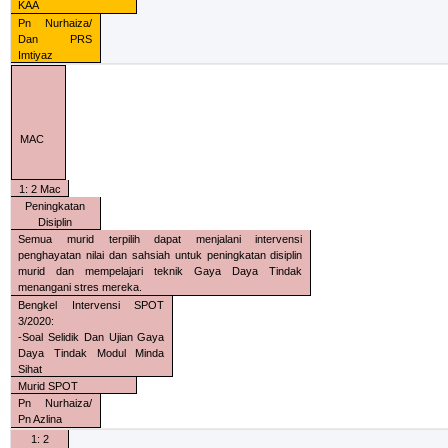
KAA
Pn Nurhaiza/
Dan PRS
Imtiyaz
MAC
1: 2 Mac
Peningkatan
Disiplin
Semua murid terpilih dapat menjalani intervensi
penghayatan nilai dan sahsiah untuk peningkatan disiplin
murid dan mempelajari teknik Gaya Daya Tindak
menangani stres mereka.
Bengkel Intervensi SPOT
3/2020:
-Soal Selidik Dan Ujian Gaya
Daya Tindak Modul Minda
Sihat
Murid SPOT
Pn Nurhaiza/
Pn Azlina
1: 2