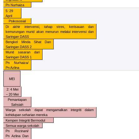
Pn Nurhaiza
5: 29
April
Psikososial
Di akhir intervensi, tahap stres, kerisauan dan
kemurungan murid akan menurun melalui intervensi dan
Saringan DASS
Bengkel Minda Sihat Dan
Saringan DASS 2
Murid sasaran dari
Saringan DASS 1
Pn Nurhaiza/
Pn Azlina
MEI
2: 4 Mei
– 20 Mei
Pemantapan
Sahsiah
Warga sekolah dapat mengamalkan integriti dalam
kehidupan seharian mereka
Kempen Integriti Bermodul
Semua warga sekolah
Pn Rozinani/
Pn Azlina Dan