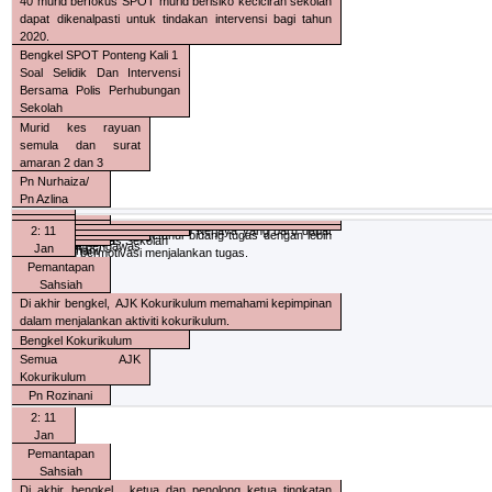
40 murid berfokus SPOT murid berisiko keciciran sekolah
dapat dikenalpasti untuk tindakan intervensi bagi tahun
2020.
Bengkel SPOT Ponteng Kali 1
Soal Selidik Dan Intervensi
Bersama Polis Perhubungan
Sekolah
Murid kes rayuan
semula dan surat
amaran 2 dan 3
Pn Nurhaiza/
Pn Azlina
2: 7 Jan
Perkembangan
2: 9 Jan
Di akhir mesyuarat,
Pemantapan
2: 11
AJK Kelab Kerjaya yang baru dapat
Mesyuarat Agong
Semua pengawas mengetahui bidang tugas dengan lebih
Ahli Kelab Kerjaya
Bengkel Pengawas Sekolah
Kerjaya
Semua pengawas
Pn Rozinani
dilantik.
Jan
Sahsiah
Pn Rozinani/
efisien dan bermotivasi menjalankan tugas.
sekolah
Pemantapan
Pn Azlina
Sahsiah
Di akhir bengkel,
AJK Kokurikulum memahami kepimpinan
dalam menjalankan aktiviti kokurikulum.
Bengkel Kokurikulum
Semua AJK
Kokurikulum
Pn Rozinani
2: 11
Jan
Pemantapan
Sahsiah
Di akhir bengkel,
ketua dan penolong ketua tingkatan