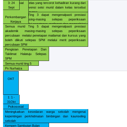
DASS teruk atau
Pn Nurhaiza/
80 murid ting 1 dan 2
Semua warga sekolah saling hormat menghormati antara
Mengenal pasti kelas yang tercorot kehadiran kurang dari
3: 24
Psikososial
Gaya Daya Tindak
Pn Azlina
kaum dan memupuk semangat perpaduan dalam kalangan
88% untuk intervensi seisi murid dalam kelas tersebut
Sept
yang sederhana ke
masyarakat
untuk mengesan punca .
bawah.
Pn Azlina/ Pn
RIMUP Perpaduan Bermodul
SPOT 9/2020: Intervensi
Semua murid Ting 3 dapat mengenalpasti prestasi
Perkembangan
Rozinani
Dashboard
akademik masing-masing selepas peperiksaan
Kerjaya
percubaan
melalui penetapan matlamat dan mempelajari
Semua murid Ting 5 dapat mengenalpasti prestasi
Semua warga sekolah
Kelas terlibat
Pengisian Penetapan
teknik 10B dan urutan relaksasi untuk menangani stres
akademik masing-masing selepas peperiksaan
Matlamat Dan Minda Sihat
percubaan
melalui penetapan matlamat dan kursus yang
Pn Rozinani/
Pn Nurhaiza/
Semua murid ting 3
boleh diikuti selepas SPM melalui merit peperiksaan
Pn Azlina
Pn Azlina
percubaan SPM
Pengisian Penetapan Dan
Pn Rozinani
Taklimat Halatuju Selepas
SPM
Semua murid ting 5
Pn Nurhaiza
OKT
1: 1 -
31Okt
Psikososial
Meningkatkan kesedaran warga sekolah mengenai
kepentingan perkhidmatan bimbingan dan kaunseling
sekolah
Kempen Sambutan Bulan