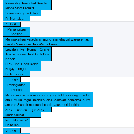
Kaunseling Peringkat Sekolah
Minda Sihat Proaktif
Semua warga sekolah
Pn Nurhaiza
1: 1 Okt
Pemantapan
Sahsiah
Meningkatkan kesedaran murid
menghargai warga emas
melalui Sambutan Hari Warga Emas
Lawatan Ke Rumah Orang
Tua sempena Hari Datuk Dan
Nenek
PRS Ting 4 dan Kelab
Kerjaya Ting 4
Pn Rozinani
1: 2 Okt
Peningkatan
Disiplin
Mengesan semua murid cicir yang telah dibuang sekolah
atau murid tegar berisiko cicir sekolah penerima surat
amaran 3 untuk mengenal pasti status murid terkini.
SPOT 10/2020: Jejak SPOT
Murid terlibat
Pn Nurhaiza/
Pn Azlina
2: 9 Okt