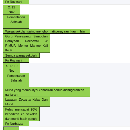
Pn Rozinani
2: 12
Nov
Pemantapan
Sahsiah
Warga sekolah saling menghormati perayaan
kaum
lain
Guru Penyayang: Sambutan
Perayaan Deepavali 3/
RIMUP/ Mentor Mantee Kali
Ke 9
Semua warga sekolah
Pn Rozinani
4: 17-19
Nov
Pemantapan
Sahsiah
Murid yang mempunyai kehadiran penuh dianugerahkan
ganjaran
Lawatan
Zoom In
Kelas Dan
Murid
Kelas mencapai 95%
kehadiran ke sekolah
dan murid hadir penuh
Pn Nurhaiza