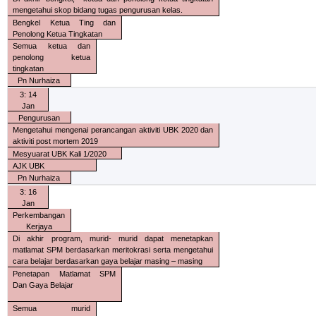
mengetahui skop bidang tugas pengurusan kelas.
Bengkel Ketua Ting dan
Penolong Ketua Tingkatan
Semua ketua dan
penolong ketua
tingkatan
Pn Nurhaiza
3: 14
Jan
Pengurusan
Mengetahui mengenai perancangan aktiviti UBK 2020 dan
aktiviti post mortem 2019
Mesyuarat UBK Kali 1/2020
AJK UBK
Pn Nurhaiza
3: 16
Jan
Perkembangan
Kerjaya
Di akhir program, murid- murid dapat menetapkan
matlamat SPM berdasarkan meritokrasi serta mengetahui
cara belajar berdasarkan gaya belajar masing – masing
Penetapan Matlamat SPM
Dan Gaya Belajar
Semua murid