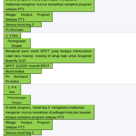
maklumat mengenai
kursus kemahiran sempena program
selepas PT3
Minggu Kerjaya Program
Selepas PT3
Semua murid ting 3
Pn Rozinani
1: 3 Nov
Peningkatan
Disiplin
Mengenal pasti murid SPOT yang berjaya menurunkan
salah laku masing –masing di tahap baik untuk Anugerah
Butterfly SUIT.
SPOT 11/2020: Insentif SPOT
Murid terlibat
Pn Nurhaiza/
Pn Azlina
1: 4-6
Nov
Perkembangan
Kerjaya
Di akhir program,
murid ting 3
mengetahui maklumat
mengenai
kursus kemahiran di pelbagai kolej dan lawatan
kerjaya sempena program selepas PT3
Minggu Kerjaya Program
Selepas PT3
Semua murid ting 3