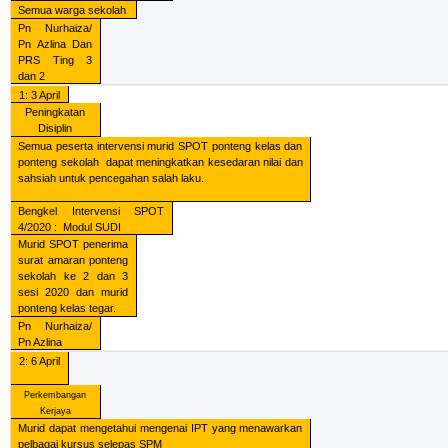
Semua warga sekolah
Pn Nurhaiza/
Pn Azlina Dan
PRS Ting 3
dan 2
1: 3 April
Peningkatan
Disiplin
Semua peserta intervensi murid SPOT ponteng kelas dan
ponteng sekolah
dapat meningkatkan kesedaran nilai dan
sahsiah untuk pencegahan salah laku.
Bengkel Intervensi SPOT
4/2020 :
Modul SUDI
Murid SPOT penerima
surat amaran ponteng
sekolah ke 2 dan 3
sesi 2020 dan murid
ponteng kelas tegar.
Pn Nurhaiza/
Pn Azlina
2: 6 April
Perkembangan
Kerjaya
Murid dapat mengetahui mengenai IPT yang menawarkan
pelbagai kursus selepas SPM