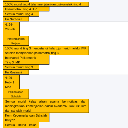
100% murid ting 4 telah menjalankan psikometrik ting 4
Psikometrik Ting 4 ITP
Semua murid Ting 4
Pn Nurhaiza
4: 24-
26 Feb
Perkembangan
Kerjaya
100% murid ting 3 mengetahui hala tuju murid melalui IMK
setelah menjalankan psikometrik ting 3
Intervensi Psikometrik
Ting 3 IMK
Semua murid Ting 3
Pn Rozinani
4: 29
Feb- 1
Mac
Pemantapan
Sahsiah
Semua murid kelas aliran agama bermotivasi dan
meningkatkan kemenjadian dalam akademik, kokurikulum
dan sahsiah murid.
Kem Kecemerlangan Sahsiah
Imtiyaz
Semua murid kelas