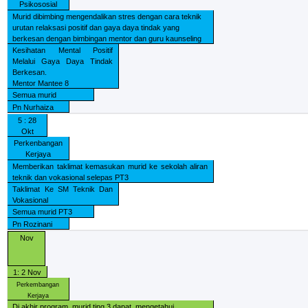
Psikososial
Murid dibimbing mengendalikan stres dengan cara teknik
urutan relaksasi positif dan gaya daya tindak yang
berkesan dengan bimbingan mentor dan guru kaunseling
Kesihatan Mental Positif
Melalui Gaya Daya Tindak
Berkesan.
Mentor Mantee 8
Semua murid
Pn Nurhaiza
5 : 28
Okt
Perkenbangan
Kerjaya
Memberikan taklimat kemasukan murid ke sekolah aliran
teknik dan vokasional selepas PT3
Taklimat Ke SM Teknik Dan
Vokasional
Semua murid PT3
Pn Rozinani
Nov
1: 2 Nov
Perkembangan
Kerjaya
Di akhir program, murid ting 3 dapat
mengetahui