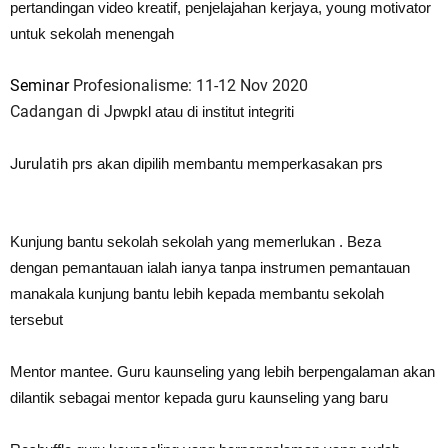
pertandingan video kreatif,
penjelajahan kerjaya, young motivator
untuk sekolah menengah
Seminar
Profesionalisme: 11-12 Nov 2020
Cadangan di J
pw
pkl atau di institut integriti
Jurulatih
prs akan di
pilih membantu mem
perkasakan
prs
Kunjung bantu sekolah sekolah yang memerlukan . Beza
dengan
pemantauan ialah ianya tan
pa instrumen
pemantauan
manakala kunjung bantu lebih ke
pada membantu sekolah
tersebut
Mentor mantee. Guru kaunseling yang lebih ber
pengalaman akan
dilantik sebagai mentor ke
pada guru kaunseling yang baru