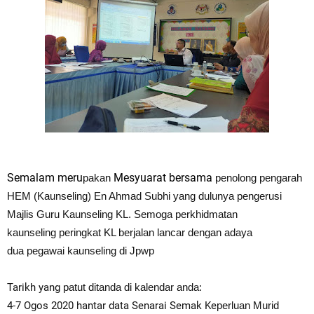
Semalam meru
Mesyuarat bersama
pakan
penolong
pengarah
HEM (Kaunseling) En Ahmad Subhi yang dulunya
pengerusi
Majlis Guru Kaunseling KL. Semoga
perkhidmatan
kaunseling
peringkat KL berjalan lancar dengan adaya
dua
pegawai kaunseling di J
pw
p
Tarikh yang
patut ditanda di kalendar anda:
4-7 Ogos 2020 hantar data Senarai Semak Ke
perluan Murid