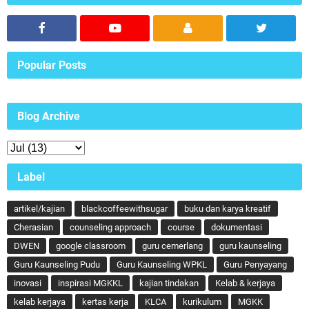
Popular Posts
Blog Archive
Label
artikel/kajian
blackcoffeewithsugar
buku dan karya kreatif
Cherasian
counseling approach
course
dokumentasi
DWEN
google classroom
guru cemerlang
guru kaunseling
Guru Kaunseling Pudu
Guru Kaunseling WPKL
Guru Penyayang
inovasi
inspirasi MGKKL
kajian tindakan
Kelab & kerjaya
kelab kerjaya
kertas kerja
KLCA
kurikulum
MGKK