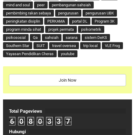
mind and soul
peer
pembangunan sahsiah
pembimbing rakan sebaya
pengurusan
pengurusan UBK
peningkatan disiplin
PERKAMA
portal DL
Program 3K
program minda sihat
projek permata
psikometrik
psikososial
Qa
sahsiah
sarana
sistem DeKS
Southern Star
SUIT
travel oversea
trip local
VLE Frog
Yayasan Pendidikan Cheras
youtube
Join Now
Total Pageviews
6
0
8
0
3
3
7
Hubungi