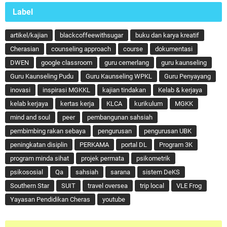
Label
artikel/kajian
blackcoffeewithsugar
buku dan karya kreatif
Cherasian
counseling approach
course
dokumentasi
DWEN
google classroom
guru cemerlang
guru kaunseling
Guru Kaunseling Pudu
Guru Kaunseling WPKL
Guru Penyayang
inovasi
inspirasi MGKKL
kajian tindakan
Kelab & kerjaya
kelab kerjaya
kertas kerja
KLCA
kurikulum
MGKK
mind and soul
peer
pembangunan sahsiah
pembimbing rakan sebaya
pengurusan
pengurusan UBK
peningkatan disiplin
PERKAMA
portal DL
Program 3K
program minda sihat
projek permata
psikometrik
psikososial
Qa
sahsiah
sarana
sistem DeKS
Southern Star
SUIT
travel oversea
trip local
VLE Frog
Yayasan Pendidikan Cheras
youtube