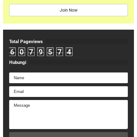
Join Now
Total Pageviews
6
0
7
9
5
7
4
Hubungi