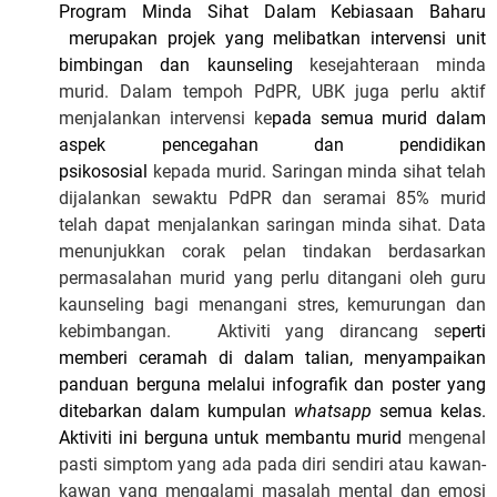
Program Minda Sihat Dalam Kebiasaan Baharu
merupakan projek yang melibatkan intervensi unit
bimbingan dan kaunseling
kesejahteraan minda
murid. Dalam tempoh PdPR, UBK juga perlu aktif
menjalankan intervensi ke
pada semua murid dalam
aspek pencegahan dan pendidikan
psikososial
kepada murid. Saringan minda sihat telah
dijalankan sewaktu PdPR dan seramai 85% murid
telah dapat menjalankan saringan minda sihat. Data
menunjukkan corak pelan tindakan berdasarkan
permasalahan murid yang perlu ditangani oleh guru
kaunseling bagi menangani stres, kemurungan dan
kebimbangan. Aktiviti yang dirancang se
perti
memberi ceramah di dalam talian, menyampaikan
panduan berguna melalui infografik dan poster yang
ditebarkan dalam kumpulan
whatsapp
semua kelas.
Aktiviti ini berguna untuk membantu murid
mengenal
pasti simptom yang ada pada diri sendiri atau kawan-
kawan yang mengalami masalah mental dan emosi