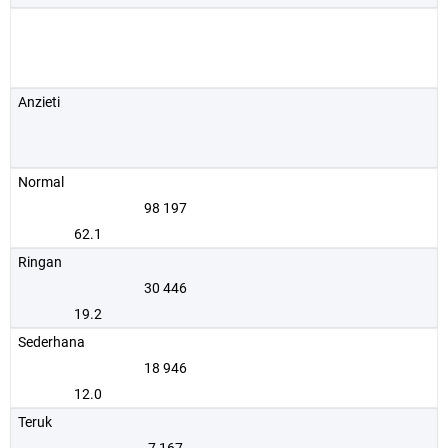
Anzieti
Normal
98 197
62.1
Ringan
30 446
19.2
Sederhana
18 946
12.0
Teruk