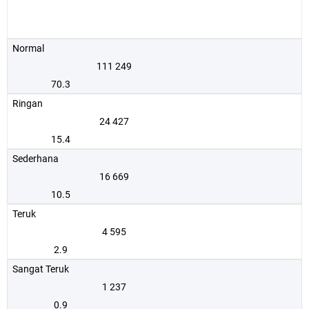
Normal
111 249
70.3
Ringan
24 427
15.4
Sederhana
16 669
10.5
Teruk
4 595
2.9
Sangat Teruk
1 237
0.9