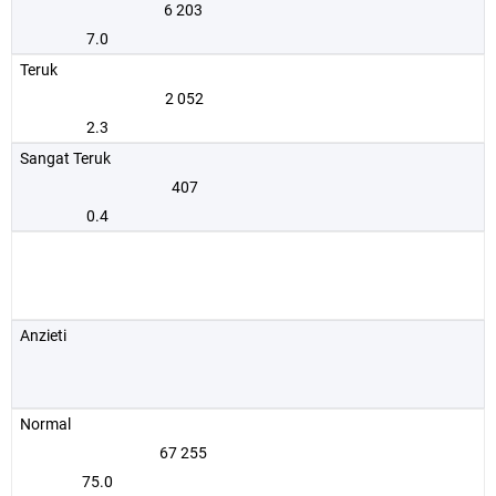
6 203
7.0
Teruk
2 052
2.3
Sangat Teruk
407
0.4
Anzieti
Normal
67 255
75.0