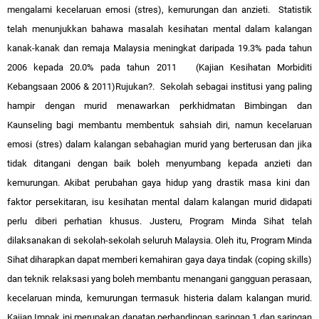
mengalami kecelaruan emosi (stres), kemurungan dan anzieti. Statistik
telah menunjukkan bahawa masalah kesihatan mental dalam kalangan
kanak-kanak dan remaja Malaysia meningkat daripada 19.3% pada tahun
2006 kepada 20.0% pada tahun 2011 (Kajian Kesihatan Morbiditi
Kebangsaan 2006 & 2011)Rujukan?. Sekolah sebagai institusi yang paling
hampir dengan murid menawarkan perkhidmatan Bimbingan dan
Kaunseling bagi membantu membentuk sahsiah diri, namun kecelaruan
emosi (stres) dalam kalangan sebahagian murid yang berterusan dan jika
tidak ditangani dengan baik boleh menyumbang kepada anzieti dan
kemurungan. Akibat perubahan gaya hidup yang drastik masa kini dan
faktor persekitaran, isu kesihatan mental dalam kalangan murid didapati
perlu diberi perhatian khusus. Justeru, Program Minda Sihat telah
dilaksanakan di sekolah-sekolah seluruh Malaysia. Oleh itu, Program Minda
Sihat diharapkan dapat memberi kemahiran gaya daya tindak (coping skills)
dan teknik relaksasi yang boleh membantu menangani gangguan perasaan,
kecelaruan minda, kemurungan termasuk histeria dalam kalangan murid.
Kajian Impak ini merupakan dapatan perbandingan saringan 1 dan saringan