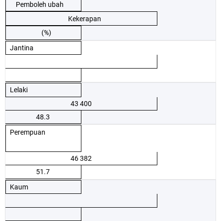
Pemboleh ubah
Kekerapan
(%)
Jantina
Lelaki
43 400
48.3
Perempuan
46 382
51.7
Kaum