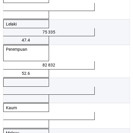
Lelaki
75 335
47.4
Perempuan
82 832
52.6
Kaum
Melayu