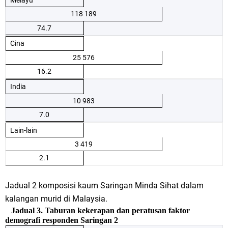
118 189
74.7
Cina
25 576
16.2
India
10 983
7.0
Lain-lain
3 419
2.1
Jadual 2 komposisi kaum Saringan Minda Sihat dalam
kalangan murid di Malaysia.
Jadual 3.
Taburan kekerapan dan peratusan faktor
demografi responden Saringan 2