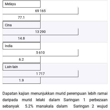
Melayu
69 165
77.1
Cina
13 290
14.8
India
5 610
6.2
Lain-lain
1 717
1.9
Dapatan kajian menunjukkan murid perempuan lebih ramai
daripada murid lelaki dalam Saringan 1 perbezaan
sebanyak 5.2% manakala dalam Saringan 2 wujud