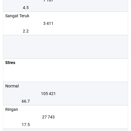
7 167
4.5
Sangat Teruk
3 411
2.2
Stres
Normal
105 421
66.7
Ringan
27 743
17.5