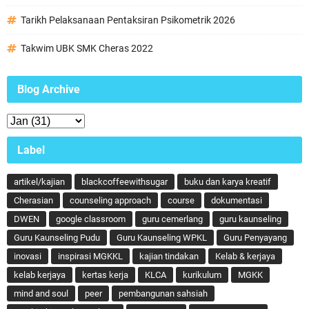
Tarikh Pelaksanaan Pentaksiran Psikometrik 2026
Takwim UBK SMK Cheras 2022
Blog Archive
Label
artikel/kajian
blackcoffeewithsugar
buku dan karya kreatif
Cherasian
counseling approach
course
dokumentasi
DWEN
google classroom
guru cemerlang
guru kaunseling
Guru Kaunseling Pudu
Guru Kaunseling WPKL
Guru Penyayang
inovasi
inspirasi MGKKL
kajian tindakan
Kelab & kerjaya
kelab kerjaya
kertas kerja
KLCA
kurikulum
MGKK
mind and soul
peer
pembangunan sahsiah