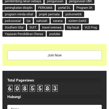
pembimbing rakan sebaya
pengurusan
pengurusan UBK
peningkatan disiplin
PERKAMA
portal DL
Program 3K
program minda sihat
projek permata
psikometrik
psikososial
Qa
sahsiah
sarana
sistem DeKS
Southern Star
SUIT
travel oversea
trip local
VLE Frog
Yayasan Pendidikan Cheras
youtube
Join Now
Total Pageviews
6
0
8
5
5
8
3
Hubungi