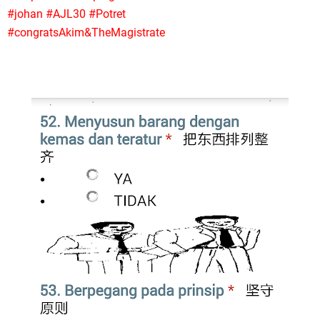
#johan #AJL30 #Potret
#congratsAkim&TheMagistrate