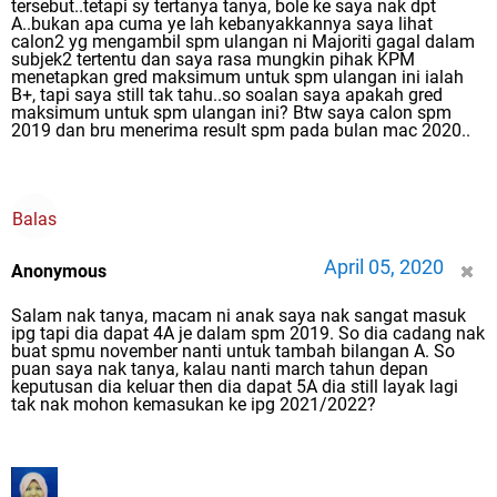
tersebut..tetapi sy tertanya tanya, bole ke saya nak dpt
A..bukan apa cuma ye lah kebanyakkannya saya lihat
calon2 yg mengambil spm ulangan ni Majoriti gagal dalam
subjek2 tertentu dan saya rasa mungkin pihak KPM
menetapkan gred maksimum untuk spm ulangan ini ialah
B+, tapi saya still tak tahu..so soalan saya apakah gred
maksimum untuk spm ulangan ini? Btw saya calon spm
2019 dan bru menerima result spm pada bulan mac 2020..
Balas
April 05, 2020
Anonymous
Salam nak tanya, macam ni anak saya nak sangat masuk
ipg tapi dia dapat 4A je dalam spm 2019. So dia cadang nak
buat spmu november nanti untuk tambah bilangan A. So
puan saya nak tanya, kalau nanti march tahun depan
keputusan dia keluar then dia dapat 5A dia still layak lagi
tak nak mohon kemasukan ke ipg 2021/2022?