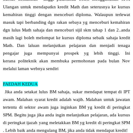
Ulangan untuk mendapatkn kredit Math dan seterusnya ke kursus
kemahiran tinggi dengan menceburi diploma. Walaupun terlewat
masuk tapi berbanding dgn rakan sebaya yg menceburi kemahiran
dgn lulus Math sahaja dan menceburi sijil skm tahap 1 dan 2..anda
masih lagi boleh melompat ke kursus diploma sebaik sahaja kredit
Math. Dan laluan melanjutkan pelajaran dan menjadi tenaga
pengajar juga mempunyai prospek yg lebih tinggi. Ini
kerana
p
oliteknik akan membuka
p
ermohonan
pada bulan Nov
melalui laman webnya sendiri
FAEDAH KEDUA
Jika anda setakat lulus BM sahaja, sukar mendapat tempat di IPT
awam. Malahan syarat kredit adalah wajib. Malahan untuk jawatan
tertentu di sektor awam juga inginkan BM yg kredit di peringkat
SPM. Begitu juga jika anda ingin melanjutkan pelajaran, ada kursus
di peringkat ijazah yang meletakkan BM yg kredit di peringkat SPM
. Lebih baik anda mengulang BM, jika anda tidak mendapat kredit!