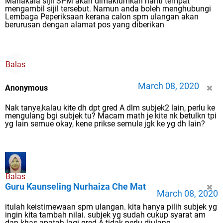
Manakala sijil SPM akan dimaklumkan nanti tempat
mengambil sijil tersebut. Namun anda boleh menghubungi
Lembaga Peperiksaan kerana calon spm ulangan akan
berurusan dengan alamat pos yang diberikan
Balas
March 08, 2020
Anonymous
Nak tanye,kalau kite dh dpt gred A dlm subjek2 lain, perlu ke
mengulang bgi subjek tu? Macam math je kite nk betulkn tpi
yg lain semue okay, kene prikse semule jgk ke yg dh lain?
Balas
Guru Kaunseling Nurhaiza Che Mat
March 08, 2020
itulah keistimewaan spm ulangan. kita hanya pilih subjek yg
ingin kita tambah nilai. subjek yg sudah cukup syarat am
dan khas apatah lagi gred A tidak perlu diulang.