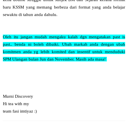
baru KSSM yang memang berbeza dari format yang anda belajar
sewaktu di tahun anda dahulu.
Oleh itu jangan mudah mengaku kalah dgn mengatakan past is
past.. benda ni boleh dibaiki. Ubah markah anda dengan ubah
komitmen anda yg lebih komited dan insentif untuk menduduki
SPM Ulangan bulan Jun dan November. Masih ada masa!
Murni Discovery
Hi tea with my
team fasi imtiyaz :)