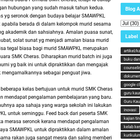
gan hubungan yang sudah masuk tahun kedua.
Blog A
as yg seronok dengan budaya belajar SMAWPKL
apabila berada di dalam kelompok murid sesama
ang akademik dan sahsiahnya. Amalan puasa sunat,
Label
ubat, solat sunat yg menjadi amalan biasa murid
isa tegal biasa bagi murid SMAWPKL merupakan
artikel/k
Juara SMK Cheras. Diharapkan murid batch ini juga
buku dan 
ni yg baik ini untuk dipraktikkan dan mengajak
counseli
uk mengamalkannya sebagai penguat jiwa.
dokumen
google c
 beberapa kelas bertujuan untuk murid SMK Cheras
guru kau
dan mendapat pengalaman pembelajaran yang baru.
Guru Ka
nuhnya apa sahaja yang warga sekolah ini lakukan
inovasi
L untuk seminggu. Feed back dari peserta SMK
kajian ti
reka merasa seronok kerana mendapat pengalaman
kelab ker
aya SMAWPKL untuk dipraktikkan dalam amalan
kurikulu
sama rakan juga sangat mesra dan saling memberi