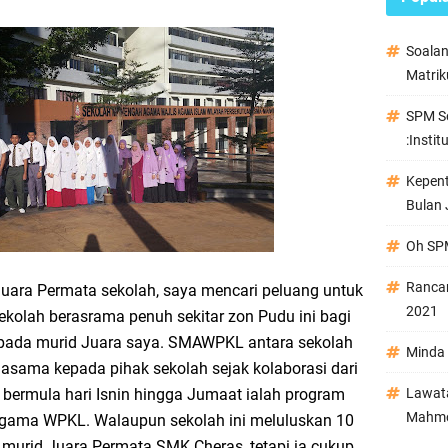
Soala
Matrik
SPM Se
:Instit
Kepen
Bulan 
Oh SPM
Ranca
uara Permata sekolah, saya mencari peluang untuk
2021
ekolah berasrama penuh sekitar zon Pudu ini bagi
ada murid Juara saya. SMAWPKL antara sekolah
Minda 
sama kepada pihak sekolah sejak kolaborasi dari
i bermula hari Isnin hingga Jumaat ialah program
Lawata
Mahmo
Agama WPKL. Walaupun sekolah ini meluluskan 10
k murid Juara Permata SMK Cheras, tetapi ia cukup