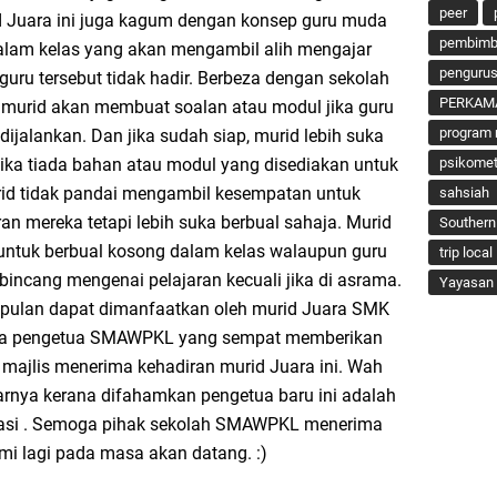
peer
d Juara ini juga kagum dengan konsep guru muda
pembimbi
dalam kelas yang akan mengambil alih mengajar
penguru
guru tersebut tidak hadir. Berbeza dengan sekolah
PERKAM
ka murid akan membuat soalan atau modul jika guru
program 
ijalankan. Dan jika sudah siap, murid lebih suka
ika tiada bahan atau modul yang disediakan untuk
psikomet
rid tidak pandai mengambil kesempatan untuk
sahsiah
an mereka tetapi lebih suka berbual sahaja. Murid
Southern
 untuk berbual kosong dalam kelas walaupun guru
trip local
bincang mengenai pelajaran kecuali jika di asrama.
Yayasan 
mpulan dapat dimanfaatkan oleh murid Juara SMK
ada pengetua SMAWPKL yang sempat memberikan
 majlis menerima kehadiran murid Juara ini. Wah
rnya kerana difahamkan pengetua baru ini adalah
asi . Semoga pihak sekolah SMAWPKL menerima
mi lagi pada masa akan datang. :)