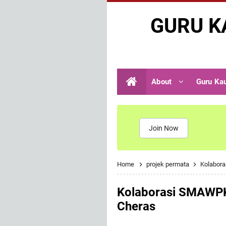
GURU K
About
Guru Ka
Join Now
Home
projek permata
Kolabor
Kolaborasi SMAWPK
Cheras