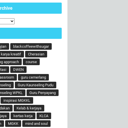
rchive
ajian
blackcoffeewithsugar
karya kreatif
Cherasian
ng approach
course
tasi
DWEN
lassroom
guru cemerlang
nseling
Guru Kaunseling Pudu
unseling WPKL
Guru Penyayang
inspirasi MGKKL
ndakan
Kelab & kerjaya
jaya
kertas kerja
KLCA
m
MGKK
mind and soul