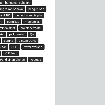
pembangunan sahsiah
ng rakan sebaya
pengurusan
san UBK
peningkatan disiplin
A
portal DL
Program 3K
minda sihat
projek permata
rik
psikososial
Qa
sarana
sistem DeKS
 Star
SUIT
travel oversea
VLE Frog
Pendidikan Cheras
youtube