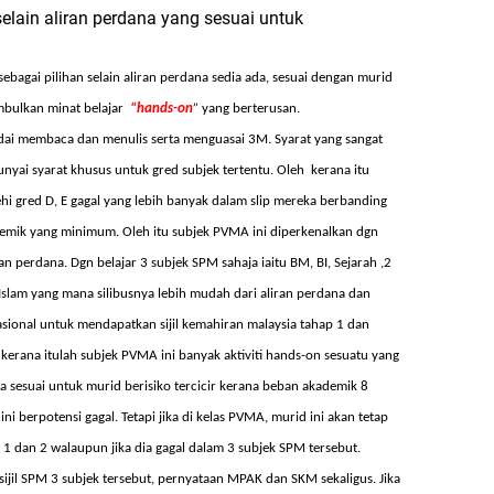
selain aliran perdana yang sesuai untuk
sebagai
pilihan
selain
aliran
perdana
sedia
ada
,
sesuai
dengan
murid
mbulkan
minat
belajar
“hands-on
”
yang
berterusan
.
andai membaca dan menulis serta menguasai 3M. Syarat yang sangat
punyai syarat khusus untuk gred subjek tertentu. Oleh kerana itu
hi gred D, E gagal yang lebih banyak dalam slip mereka berbanding
emik yang minimum. Oleh itu subjek PVMA ini diperkenalkan dgn
an perdana. Dgn belajar 3 subjek SPM sahaja iaitu BM, BI, Sejarah ,2
slam yang mana silibusnya lebih mudah dari aliran perdana dan
kasional untuk mendapatkan sijil kemahiran malaysia tahap 1 dan
 kerana itulah subjek PVMA ini banyak aktiviti hands-on sesuatu yang
ia sesuai untuk murid berisiko tercicir kerana beban akademik 8
 berpotensi gagal. Tetapi jika di kelas PVMA, murid ini akan tetap
 1 dan 2 walaupun jika dia gagal dalam 3 subjek SPM tersebut.
sijil SPM 3 subjek tersebut, pernyataan MPAK dan SKM sekaligus. Jika