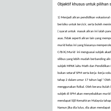
Objektif khusus untuk pilihan 
1) Menjadi
aliran
pendidikan
vokasional
berisiko
untuk
tercicir
,
serta
boleh
meni
( syarat untuk masuk aliran ini ialah p
asas..Tidak seperti aliran lain yang mem
murid kelas ini yang biasanya memperole
C/B/A).Murid ini menguasai subjek akad
silibus yang lebih mudah berbanding alir
subjek MPAK iaitu Math dan Pendidikan I
bukan setaraf SPM serta kerja -kerja vo
tahap 2 dalam umur 17 tahun lagi ! Oleh
menggunakan fizikal. Oleh kerana itulah 
subjek di SPM akan menyebabkan murid ini
mendapat Sijil Kemahiran Malaysia tahap
Namun jika dia lulus, dia akan mendapat 