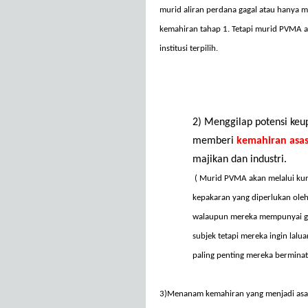
murid aliran perdana gagal atau hanya 
kemahiran tahap 1. Tetapi murid PVMA ak
institusi terpilih.
2) Menggilap
potensi
keu
memberi
kemahiran
asa
majikan
dan
industri
.
( Murid PVMA akan melalui ku
kepakaran yang diperlukan oleh
walaupun mereka mempunyai gre
subjek tetapi mereka ingin la
paling penting mereka berminat
3)Menanam
kemahiran
yang
menjadi
asa