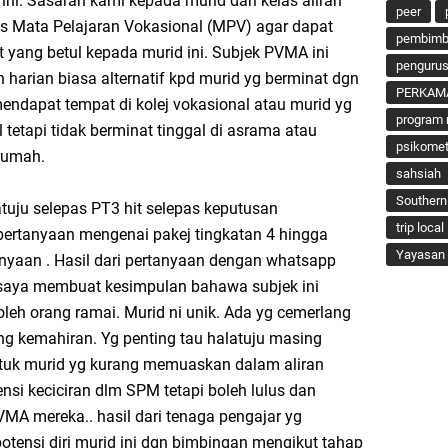
ini. Sasaran kami kepada murid dari kelas aliran
peer
as Mata Pelajaran Vokasional (MPV) agar dapat
pembimbi
 yang betul kepada murid ini. Subjek PVMA ini
penguru
harian biasa alternatif kpd murid yg berminat dgn
PERKAM
mendapat tempat di kolej vokasional atau murid yg
program 
 tetapi tidak berminat tinggal di asrama atau
psikomet
 rumah.
sahsiah
Southern
tuju selepas PT3 hit selepas keputusan
trip local
ertanyaan mengenai pakej tingkatan 4 hingga
Yayasan 
anyaan . Hasil dari pertanyaan dengan whatsapp
 saya membuat kesimpulan bahawa subjek ini
oleh orang ramai. Murid ni unik. Ada yg cemerlang
g kemahiran. Yg penting tau halatuju masing
untuk murid yg kurang memuaskan dalam aliran
si keciciran dlm SPM tetapi boleh lulus dan
VMA mereka.. hasil dari tenaga pengajar yg
nsi diri murid ini dgn bimbingan mengikut tahap