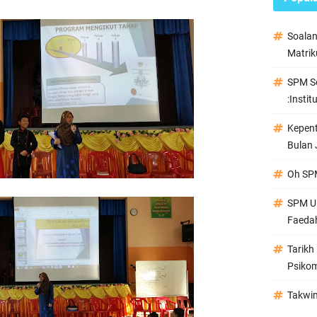
Soala
Matrik
SPM Se
:Instit
Kepen
Bulan 
Oh SPM
SPM Ul
Faeda
Tarikh
Psikom
Takwi