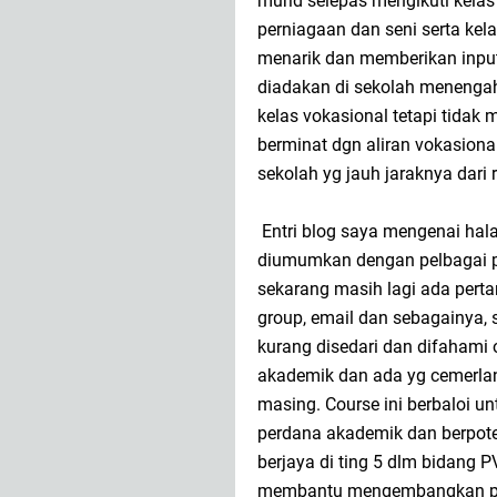
murid selepas mengikuti kelas 
perniagaan dan seni serta kel
menarik dan memberikan input
diadakan di sekolah menengah 
kelas vokasional tetapi tidak 
berminat dgn aliran vokasional
sekolah yg jauh jaraknya dari
Entri blog saya mengenai hala
diumumkan dengan pelbagai p
sekarang masih lagi ada pert
group, email dan sebagainya,
kurang disedari dan difahami 
akademik dan ada yg cemerlan
masing. Course ini berbaloi 
perdana akademik dan berpoten
berjaya di ting 5 dlm bidang P
membantu mengembangkan pote