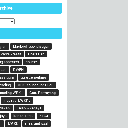
rchive
ajian
blackcoffeewithsugar
karya kreatif
Cherasian
ng approach
course
tasi
DWEN
lassroom
guru cemerlang
nseling
Guru Kaunseling Pudu
unseling WPKL
Guru Penyayang
inspirasi MGKKL
ndakan
Kelab & kerjaya
jaya
kertas kerja
KLCA
m
MGKK
mind and soul