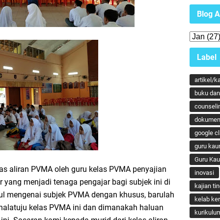
Blog A
Label
artikel/k
buku dan 
counseli
dokumen
google c
guru kau
Guru Ka
las aliran PVMA oleh guru kelas PVMA penyajian
inovasi
yang menjadi tenaga pengajar bagi subjek ini di
kajian ti
irul mengenai subjek PVMA dengan khusus, barulah
kelab ker
alatuju kelas PVMA ini dan dimanakah haluan
kurikulu