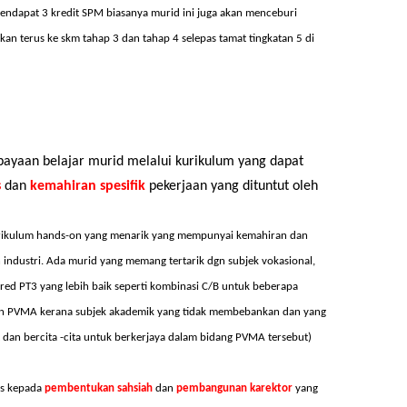
mendapat 3 kredit SPM biasanya murid ini juga akan menceburi
an terus ke skm tahap 3 dan tahap 4 selepas tamat tingkatan 5 di
payaan
belajar
murid
melalui
kurikulum
yang
dapat
s
dan
kemahiran
spesifik
pekerjaan
yang
dituntut
oleh
rikulum hands-on yang menarik yang mempunyai kemahiran dan
 industri. Ada murid yang memang tertarik dgn subjek vokasional,
d PT3 yang lebih baik seperti kombinasi C/B untuk beberapa
luan PVMA kerana subjek akademik yang tidak membebankan dan yang
 dan bercita -cita untuk berkerjaya dalam bidang PVMA tersebut)
s
kepada
pembentukan
sahsiah
dan
pembangunan
karektor
yang