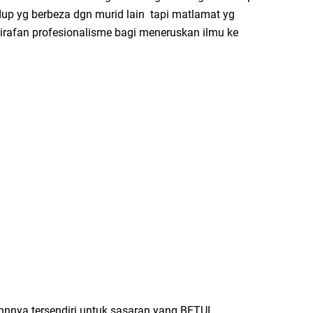
dup yg berbeza dgn murid lain tapi matlamat yg
rafan profesionalisme bagi meneruskan ilmu ke
nnnya tersendiri untuk sasaran yang BETUL.