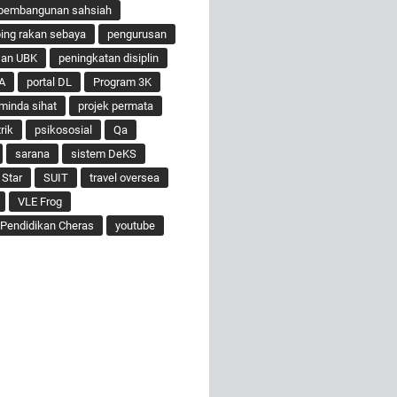
pembangunan sahsiah
ng rakan sebaya
pengurusan
san UBK
peningkatan disiplin
A
portal DL
Program 3K
minda sihat
projek permata
rik
psikososial
Qa
sarana
sistem DeKS
 Star
SUIT
travel oversea
VLE Frog
Pendidikan Cheras
youtube