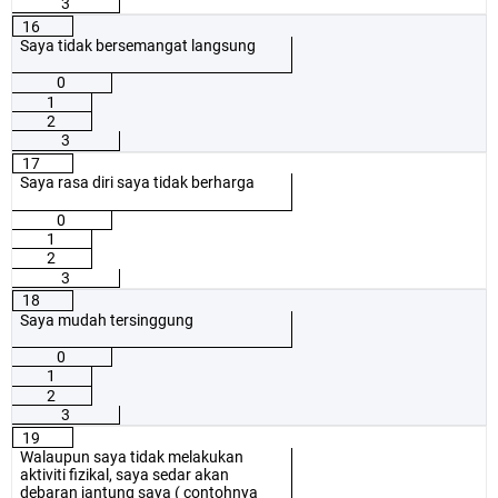
3
16
Saya tidak bersemangat langsung
0
1
2
3
17
Saya rasa diri saya tidak berharga
0
1
2
3
18
Saya mudah tersinggung
0
1
2
3
19
Walaupun saya tidak melakukan
aktiviti fizikal, saya sedar akan
debaran jantung saya ( contohnya