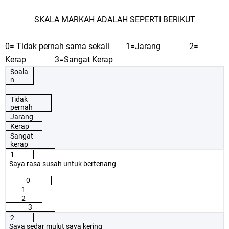
SKALA MARKAH ADALAH SEPERTI BERIKUT
0= Tidak pernah sama sekali
1=Jarang
2=
Kerap
3=Sangat Kerap
Soala
n
Tidak
pernah
Jarang
Kerap
Sangat
kerap
1
Saya rasa susah untuk bertenang
0
1
2
3
2
Saya sedar mulut saya kering