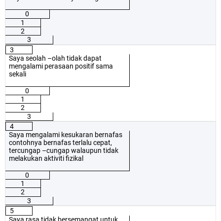
0
1
2
3
3
Saya seolah –olah tidak dapat
mengalami perasaan positif sama
sekali
0
1
2
3
4
Saya mengalami kesukaran bernafas
contohnya bernafas terlalu cepat,
tercungap –cungap walaupun tidak
melakukan aktiviti fizikal
0
1
2
3
5
Saya rasa tidak bersemangat untuk