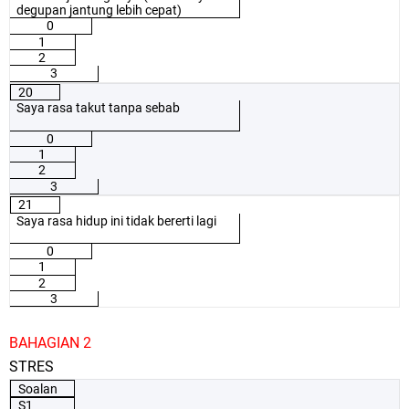
degupan jantung lebih cepat)
0
1
2
3
20
Saya rasa takut tanpa sebab
0
1
2
3
21
Saya rasa hidup ini tidak bererti lagi
0
1
2
3
BAHAGIAN 2
STRES
Soalan
S1