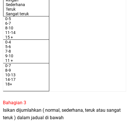
Sederhana
Teruk
Sangat teruk
0-5
6-7
8-10
11-14
15 +
0-4
5-6
7-8
9-10
11 +
0-7
8-9
10-13
14-17
18+
Bahagian 3
Isikan dijumlahkan ( normal, sederhana, teruk atau sangat
teruk ) dalam jadual di bawah