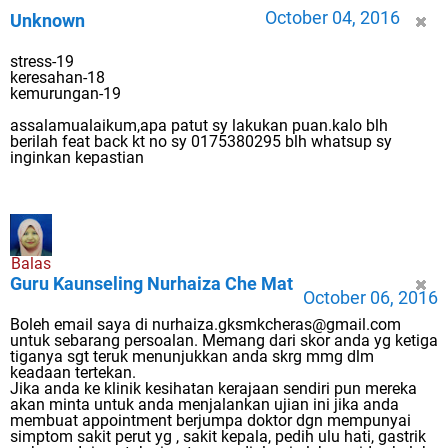
October 04, 2016
Unknown
stress-19
keresahan-18
kemurungan-19
assalamualaikum,apa patut sy lakukan puan.kalo blh
berilah feat back kt no sy 0175380295 blh whatsup sy
inginkan kepastian
Balas
Guru Kaunseling Nurhaiza Che Mat
October 06, 2016
Boleh email saya di nurhaiza.gksmkcheras@gmail.com
untuk sebarang persoalan. Memang dari skor anda yg ketiga
tiganya sgt teruk menunjukkan anda skrg mmg dlm
keadaan tertekan.
Jika anda ke klinik kesihatan kerajaan sendiri pun mereka
akan minta untuk anda menjalankan ujian ini jika anda
membuat appointment berjumpa doktor dgn mempunyai
simptom sakit perut yg , sakit kepala, pedih ulu hati, gastrik