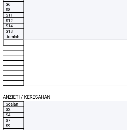
S6
S8
S11
S12
S14
S18
Jumlah
ANZIETI / KERESAHAN
Soalan
S2
S4
S7
S9