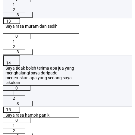
1
2
3
13
Saya rasa muram dan sedih
0
1
2
3
14
Saya tidak boleh terima apa jua yang
menghalangi saya daripada
meneruskan apa yang sedang saya
lakukan
0
1
2
3
15
Saya rasa hampir panik
0
1
2