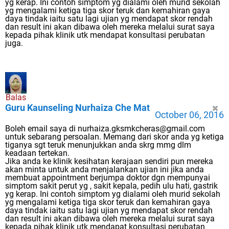
yg kerap. Ini contoh simptom yg dialami oleh murid sekolah
yg mengalami ketiga tiga skor teruk dan kemahiran gaya
daya tindak iaitu satu lagi ujian yg mendapat skor rendah
dan result ini akan dibawa oleh mereka melalui surat saya
kepada pihak klinik utk mendapat konsultasi perubatan
juga.
Balas
Guru Kaunseling Nurhaiza Che Mat
October 06, 2016
Boleh email saya di nurhaiza.gksmkcheras@gmail.com
untuk sebarang persoalan. Memang dari skor anda yg ketiga
tiganya sgt teruk menunjukkan anda skrg mmg dlm
keadaan tertekan.
Jika anda ke klinik kesihatan kerajaan sendiri pun mereka
akan minta untuk anda menjalankan ujian ini jika anda
membuat appointment berjumpa doktor dgn mempunyai
simptom sakit perut yg , sakit kepala, pedih ulu hati, gastrik
yg kerap. Ini contoh simptom yg dialami oleh murid sekolah
yg mengalami ketiga tiga skor teruk dan kemahiran gaya
daya tindak iaitu satu lagi ujian yg mendapat skor rendah
dan result ini akan dibawa oleh mereka melalui surat saya
kepada pihak klinik utk mendapat konsultasi perubatan