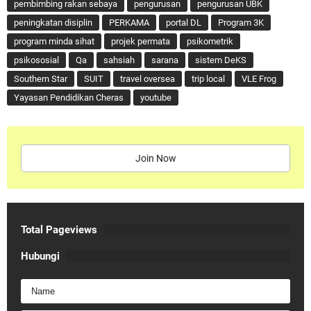
pembimbing rakan sebaya
pengurusan
pengurusan UBK
peningkatan disiplin
PERKAMA
portal DL
Program 3K
program minda sihat
projek permata
psikometrik
psikososial
Qa
sahsiah
sarana
sistem DeKS
Southern Star
SUIT
travel oversea
trip local
VLE Frog
Yayasan Pendidikan Cheras
youtube
Join Now
Total Pageviews
Hubungi