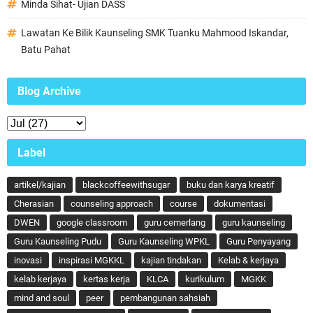
Minda Sihat- Ujian DASS
Lawatan Ke Bilik Kaunseling SMK Tuanku Mahmood Iskandar,
Batu Pahat
Blog Archive
Label
artikel/kajian
blackcoffeewithsugar
buku dan karya kreatif
Cherasian
counseling approach
course
dokumentasi
DWEN
google classroom
guru cemerlang
guru kaunseling
Guru Kaunseling Pudu
Guru Kaunseling WPKL
Guru Penyayang
inovasi
inspirasi MGKKL
kajian tindakan
Kelab & kerjaya
kelab kerjaya
kertas kerja
KLCA
kurikulum
MGKK
mind and soul
peer
pembangunan sahsiah