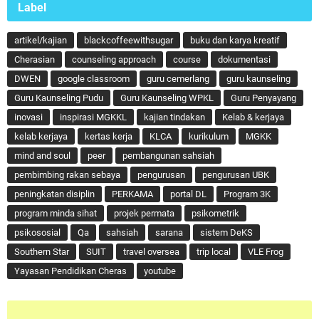
Label
artikel/kajian
blackcoffeewithsugar
buku dan karya kreatif
Cherasian
counseling approach
course
dokumentasi
DWEN
google classroom
guru cemerlang
guru kaunseling
Guru Kaunseling Pudu
Guru Kaunseling WPKL
Guru Penyayang
inovasi
inspirasi MGKKL
kajian tindakan
Kelab & kerjaya
kelab kerjaya
kertas kerja
KLCA
kurikulum
MGKK
mind and soul
peer
pembangunan sahsiah
pembimbing rakan sebaya
pengurusan
pengurusan UBK
peningkatan disiplin
PERKAMA
portal DL
Program 3K
program minda sihat
projek permata
psikometrik
psikososial
Qa
sahsiah
sarana
sistem DeKS
Southern Star
SUIT
travel oversea
trip local
VLE Frog
Yayasan Pendidikan Cheras
youtube