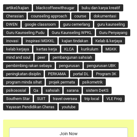
artikel/kajian
blackcoffeewithsugar
buku dan karya kreatif
Cherasian
counseling approach
course
dokumentasi
DWEN
google classroom
guru cemerlang
guru kaunseling
Guru Kaunseling Pudu
Guru Kaunseling WPKL
Guru Penyayang
inovasi
inspirasi MGKKL
kajian tindakan
Kelab & kerjaya
kelab kerjaya
kertas kerja
KLCA
kurikulum
MGKK
mind and soul
peer
pembangunan sahsiah
pembimbing rakan sebaya
pengurusan
pengurusan UBK
peningkatan disiplin
PERKAMA
portal DL
Program 3K
program minda sihat
projek permata
psikometrik
psikososial
Qa
sahsiah
sarana
sistem DeKS
Southern Star
SUIT
travel oversea
trip local
VLE Frog
Yayasan Pendidikan Cheras
youtube
Join Now