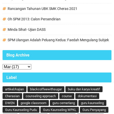
Rancangan Tahunan UBK SMK Cheras 2021
Oh SPM 2013: Calon Persendirian
Minda Sihat- Ujian DASS
SPM Ulangan Adalah Peluang Kedua: Faedah Mengulang Subjek
Blog Archive
Label
artikel/kajian
blackcoffeewithsugar
buku dan karya kreatif
Cherasian
counseling approach
course
dokumentasi
DWEN
google classroom
guru cemerlang
guru kaunseling
Guru Kaunseling Pudu
Guru Kaunseling WPKL
Guru Penyayang