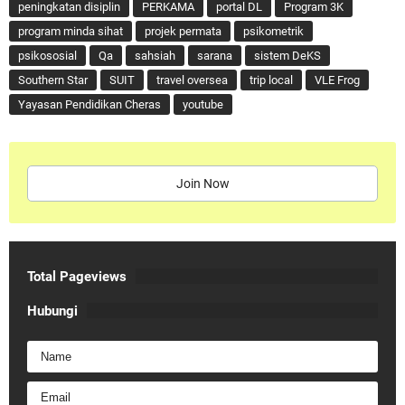
peningkatan disiplin
PERKAMA
portal DL
Program 3K
program minda sihat
projek permata
psikometrik
psikososial
Qa
sahsiah
sarana
sistem DeKS
Southern Star
SUIT
travel oversea
trip local
VLE Frog
Yayasan Pendidikan Cheras
youtube
Join Now
Total Pageviews
Hubungi