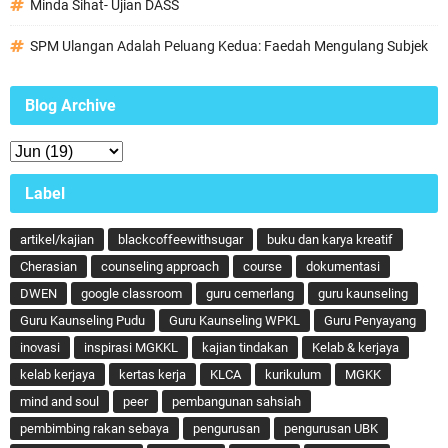
Minda Sihat- Ujian DASS
SPM Ulangan Adalah Peluang Kedua: Faedah Mengulang Subjek
Blog Archive
Label
artikel/kajian
blackcoffeewithsugar
buku dan karya kreatif
Cherasian
counseling approach
course
dokumentasi
DWEN
google classroom
guru cemerlang
guru kaunseling
Guru Kaunseling Pudu
Guru Kaunseling WPKL
Guru Penyayang
inovasi
inspirasi MGKKL
kajian tindakan
Kelab & kerjaya
kelab kerjaya
kertas kerja
KLCA
kurikulum
MGKK
mind and soul
peer
pembangunan sahsiah
pembimbing rakan sebaya
pengurusan
pengurusan UBK