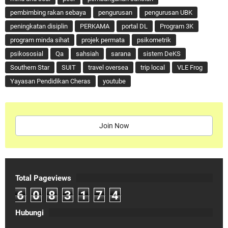
pembimbing rakan sebaya
pengurusan
pengurusan UBK
peningkatan disiplin
PERKAMA
portal DL
Program 3K
program minda sihat
projek permata
psikometrik
psikososial
Qa
sahsiah
sarana
sistem DeKS
Southern Star
SUIT
travel oversea
trip local
VLE Frog
Yayasan Pendidikan Cheras
youtube
Join Now
Total Pageviews
6
0
8
3
1
7
4
Hubungi