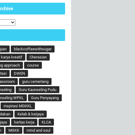
rchive
ajian
blackcoffeewithsugar
karya kreatif
Cherasian
ng approach
course
tasi
DWEN
lassroom
guru cemerlang
nseling
Guru Kaunseling Pudu
unseling WPKL
Guru Penyayang
inspirasi MGKKL
ndakan
Kelab & kerjaya
jaya
kertas kerja
KLCA
m
MGKK
mind and soul