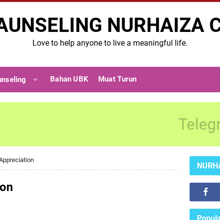
AUNSELING NURHAIZA 
Love to help anyone to live a meaningful life.
Bahan UBK
Muat Turun
unseling
Teleg
Appreciation
NURH
ion
Popula