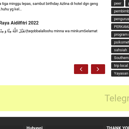
peer
 tiga minggu lepas, sambut birthday Azlina di hotel dgn geng
..huhu yg kel…
pembimbi
penguru
aya Aidilfitri 2022
PERKAM
program 
psikomet
sahsiah
Southern
trip local
Yayasan 
Teleg
Hubungi
THANK YOU