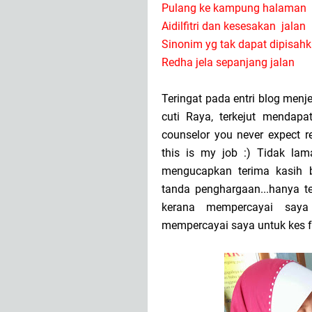
Pulang ke kampung halaman
Aidilfitri dan kesesakan jalan
Sinonim yg tak dapat dipisah
Redha jela sepanjang jalan
Teringat pada entri blog menje
cuti Raya, terkejut mendapat
counselor you never expect r
this is my job :) Tidak la
mengucapkan terima kasih b
tanda penghargaan...hanya t
kerana mempercayai say
mempercayai saya untuk kes f