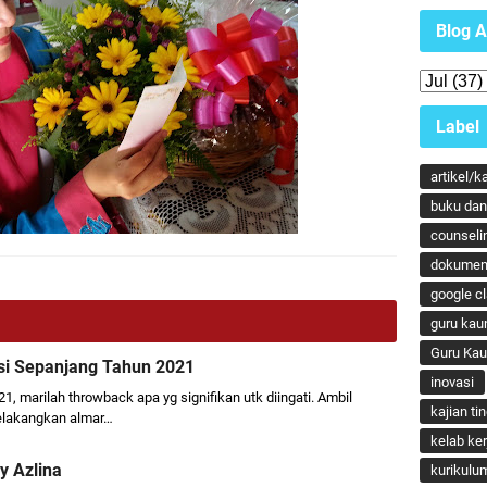
Blog A
Label
artikel/k
buku dan 
counseli
dokumen
google c
guru kau
Guru Ka
si Sepanjang Tahun 2021
inovasi
1, marilah throwback apa yg signifikan utk diingati. Ambil
kajian ti
elakangkan almar…
kelab ker
y Azlina
kurikulu