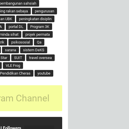
pembangunan sahsiah
ng rakan sebaya
pengurusan
san UBK
peningkatan disiplin
A
portal DL
Program 3K
minda sihat
projek permata
rik
psikososial
Qa
sarana
sistem DeKS
 Star
SUIT
travel oversea
VLE Frog
Pendidikan Cheras
youtube
ram Channel
 Followers