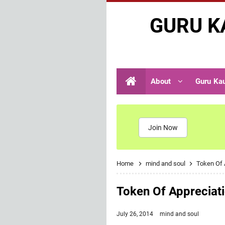
GURU K
About
Guru Ka
Join Now
Home
mind and soul
Token Of 
Token Of Appreciat
July 26, 2014
mind and soul