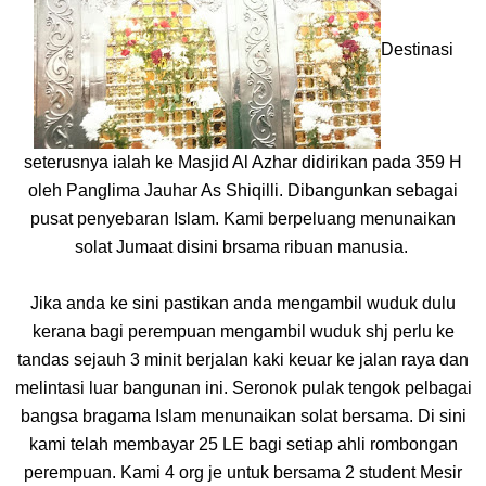
Destinasi
seterusnya ialah ke Masjid Al Azhar didirikan pada 359 H
oleh Panglima Jauhar As Shiqilli. Dibangunkan sebagai
pusat penyebaran Islam. Kami berpeluang menunaikan
solat Jumaat disini brsama ribuan manusia.
Jika anda ke sini pastikan anda mengambil wuduk dulu
kerana bagi perempuan mengambil wuduk shj perlu ke
tandas sejauh 3 minit berjalan kaki keuar ke jalan raya dan
melintasi luar bangunan ini. Seronok pulak tengok pelbagai
bangsa bragama Islam menunaikan solat bersama. Di sini
kami telah membayar 25 LE bagi setiap ahli rombongan
perempuan. Kami 4 org je untuk bersama 2 student Mesir