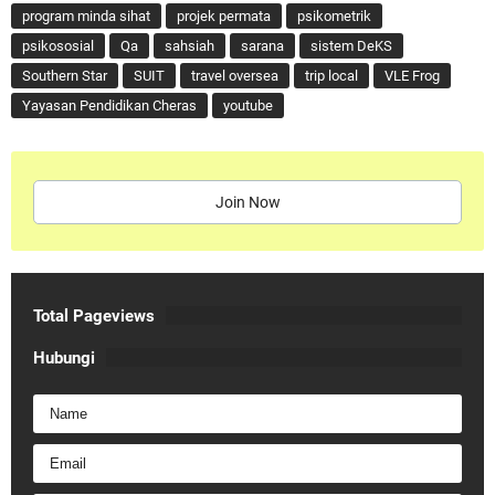
program minda sihat
projek permata
psikometrik
psikososial
Qa
sahsiah
sarana
sistem DeKS
Southern Star
SUIT
travel oversea
trip local
VLE Frog
Yayasan Pendidikan Cheras
youtube
Join Now
Total Pageviews
Hubungi