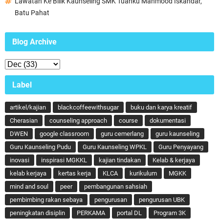
Lawatan Ke Bilik Kaunseling SMK Tuanku Mahmood Iskandar,
Batu Pahat
Blog Archive
Label
artikel/kajian
blackcoffeewithsugar
buku dan karya kreatif
Cherasian
counseling approach
course
dokumentasi
DWEN
google classroom
guru cemerlang
guru kaunseling
Guru Kaunseling Pudu
Guru Kaunseling WPKL
Guru Penyayang
inovasi
inspirasi MGKKL
kajian tindakan
Kelab & kerjaya
kelab kerjaya
kertas kerja
KLCA
kurikulum
MGKK
mind and soul
peer
pembangunan sahsiah
pembimbing rakan sebaya
pengurusan
pengurusan UBK
peningkatan disiplin
PERKAMA
portal DL
Program 3K