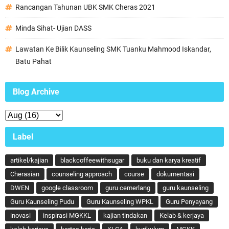
Rancangan Tahunan UBK SMK Cheras 2021
Minda Sihat- Ujian DASS
Lawatan Ke Bilik Kaunseling SMK Tuanku Mahmood Iskandar,
Batu Pahat
Blog Archive
Label
artikel/kajian
blackcoffeewithsugar
buku dan karya kreatif
Cherasian
counseling approach
course
dokumentasi
DWEN
google classroom
guru cemerlang
guru kaunseling
Guru Kaunseling Pudu
Guru Kaunseling WPKL
Guru Penyayang
inovasi
inspirasi MGKKL
kajian tindakan
Kelab & kerjaya