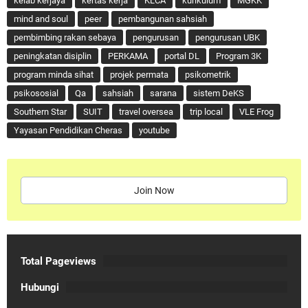
kelab kerjaya
kertas kerja
KLCA
kurikulum
MGKK
mind and soul
peer
pembangunan sahsiah
pembimbing rakan sebaya
pengurusan
pengurusan UBK
peningkatan disiplin
PERKAMA
portal DL
Program 3K
program minda sihat
projek permata
psikometrik
psikososial
Qa
sahsiah
sarana
sistem DeKS
Southern Star
SUIT
travel oversea
trip local
VLE Frog
Yayasan Pendidikan Cheras
youtube
Join Now
Total Pageviews
Hubungi