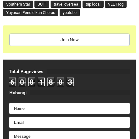
Southern Star
SUIT
travel oversea
trip local
VLE Frog
Yayasan Pendidikan Cheras
youtube
Join Now
Total Pageviews
6
0
8
1
8
8
3
Hubungi