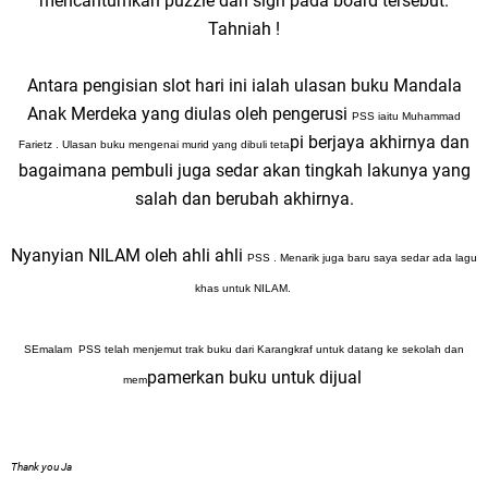
mencantumkan puzzle dan sign pada board tersebut.
Tahniah !
Antara pengisian slot hari ini ialah ulasan buku Mandala
Anak Merdeka yang diulas oleh pengerusi
PSS iaitu Muhammad
pi berjaya akhirnya dan
Farietz . Ulasan buku mengenai murid yang dibuli teta
bagaimana pembuli juga sedar akan tingkah lakunya yang
salah dan berubah akhirnya.
Nyanyian NILAM oleh ahli ahli
PSS
. Menarik juga baru saya sedar ada lagu
khas untuk NILAM.
SEmalam
PSS
telah menjemut trak buku dari Karangkraf untuk datang ke sekolah dan
pamerkan buku untuk dijual
mem
Thank you Ja