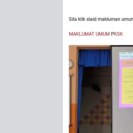
Sila klik slaid makluman umu
MAKLUMAT UMUM
P
KSK