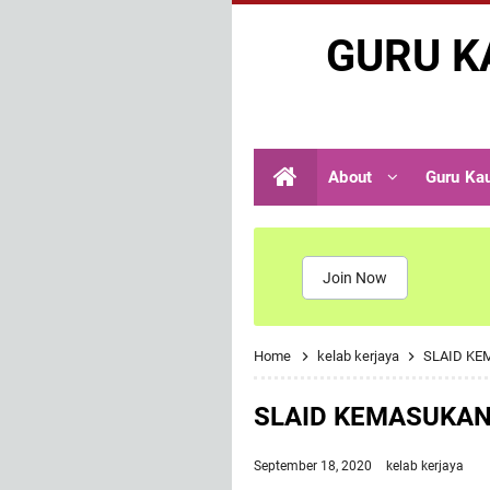
GURU K
About
Guru Ka
Join Now
Home
kelab kerjaya
SLAID KE
SLAID KEMASUKAN 
September 18, 2020
kelab kerjaya