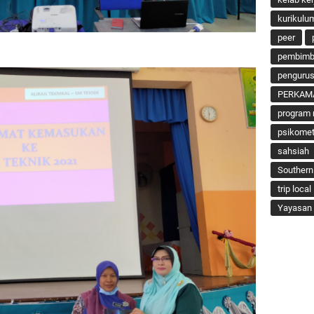
kurikulu
peer
pembimbi
penguru
PERKAM
program 
psikomet
sahsiah
Southern
trip local
Yayasan 