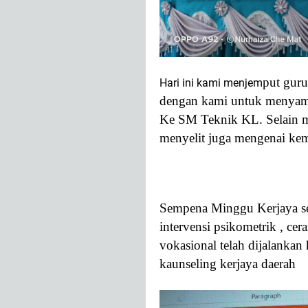
put guru
Hari ini kami menjem
dengan kami untuk menya
Ke SM Teknik KL. Selain me
menyelit juga mengenai ke
Sem
pena Minggu Kerjaya s
intervensi
psikometrik , ce
vokasional telah dijalankan 
kaunseling kerjaya daerah