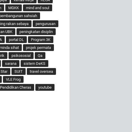
m
MGKK
mind and soul
pembangunan sahsiah
ng rakan sebaya
pengurusan
san UBK
peningkatan disiplin
A
portal DL
Program 3K
minda sihat
projek permata
rik
psikososial
Qa
sarana
sistem DeKS
 Star
SUIT
travel oversea
VLE Frog
Pendidikan Cheras
youtube