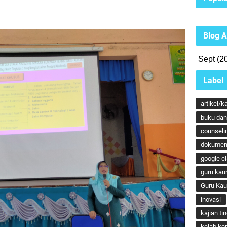
Blog A
Label
artikel/k
buku dan 
counseli
dokumen
google c
guru kau
Guru Ka
inovasi
kajian ti
kelab ker