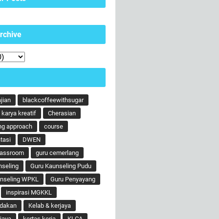
rchive
ajian
blackcoffeewithsugar
karya kreatif
Cherasian
ng approach
course
tasi
DWEN
lassroom
guru cemerlang
nseling
Guru Kaunseling Pudu
unseling WPKL
Guru Penyayang
inspirasi MGKKL
ndakan
Kelab & kerjaya
jaya
kertas kerja
KLCA