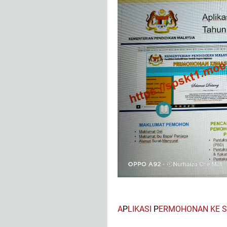
A
P
LIKASI
P
ERMOHONAN KE S