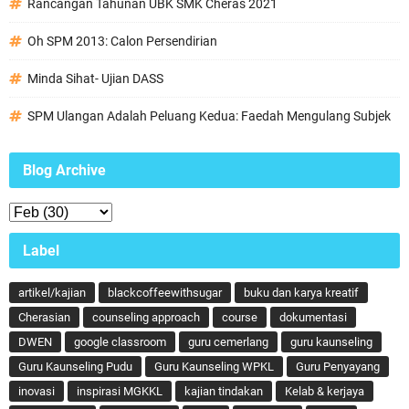
Rancangan Tahunan UBK SMK Cheras 2021
Oh SPM 2013: Calon Persendirian
Minda Sihat- Ujian DASS
SPM Ulangan Adalah Peluang Kedua: Faedah Mengulang Subjek
Blog Archive
Label
artikel/kajian
blackcoffeewithsugar
buku dan karya kreatif
Cherasian
counseling approach
course
dokumentasi
DWEN
google classroom
guru cemerlang
guru kaunseling
Guru Kaunseling Pudu
Guru Kaunseling WPKL
Guru Penyayang
inovasi
inspirasi MGKKL
kajian tindakan
Kelab & kerjaya