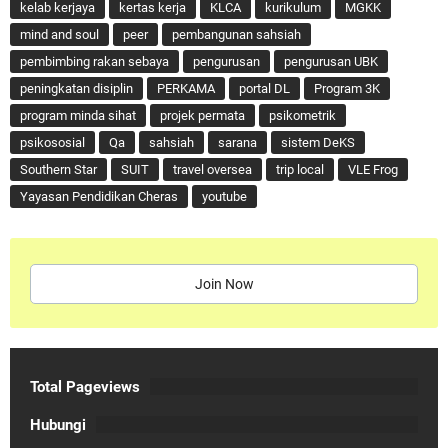
kelab kerjaya
kertas kerja
KLCA
kurikulum
MGKK
mind and soul
peer
pembangunan sahsiah
pembimbing rakan sebaya
pengurusan
pengurusan UBK
peningkatan disiplin
PERKAMA
portal DL
Program 3K
program minda sihat
projek permata
psikometrik
psikososial
Qa
sahsiah
sarana
sistem DeKS
Southern Star
SUIT
travel oversea
trip local
VLE Frog
Yayasan Pendidikan Cheras
youtube
Join Now
Total Pageviews
Hubungi