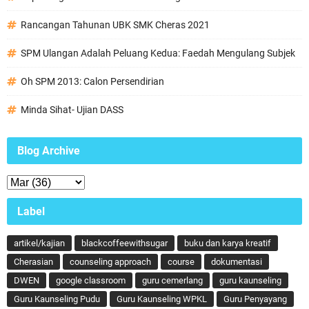
Rancangan Tahunan UBK SMK Cheras 2021
SPM Ulangan Adalah Peluang Kedua: Faedah Mengulang Subjek
Oh SPM 2013: Calon Persendirian
Minda Sihat- Ujian DASS
Blog Archive
Label
artikel/kajian
blackcoffeewithsugar
buku dan karya kreatif
Cherasian
counseling approach
course
dokumentasi
DWEN
google classroom
guru cemerlang
guru kaunseling
Guru Kaunseling Pudu
Guru Kaunseling WPKL
Guru Penyayang