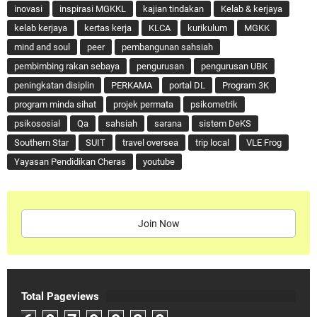
inovasi
inspirasi MGKKL
kajian tindakan
Kelab & kerjaya
kelab kerjaya
kertas kerja
KLCA
kurikulum
MGKK
mind and soul
peer
pembangunan sahsiah
pembimbing rakan sebaya
pengurusan
pengurusan UBK
peningkatan disiplin
PERKAMA
portal DL
Program 3K
program minda sihat
projek permata
psikometrik
psikososial
Qa
sahsiah
sarana
sistem DeKS
Southern Star
SUIT
travel oversea
trip local
VLE Frog
Yayasan Pendidikan Cheras
youtube
Join Now
Total Pageviews