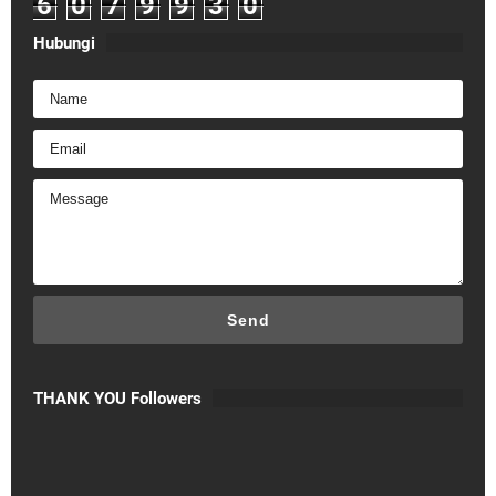
6
0
7
9
9
3
0
Hubungi
THANK YOU Followers