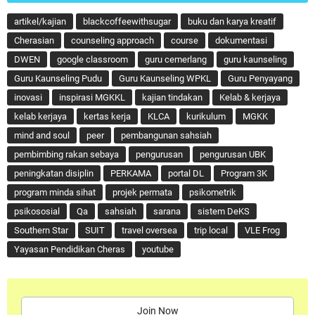
artikel/kajian
blackcoffeewithsugar
buku dan karya kreatif
Cherasian
counseling approach
course
dokumentasi
DWEN
google classroom
guru cemerlang
guru kaunseling
Guru Kaunseling Pudu
Guru Kaunseling WPKL
Guru Penyayang
inovasi
inspirasi MGKKL
kajian tindakan
Kelab & kerjaya
kelab kerjaya
kertas kerja
KLCA
kurikulum
MGKK
mind and soul
peer
pembangunan sahsiah
pembimbing rakan sebaya
pengurusan
pengurusan UBK
peningkatan disiplin
PERKAMA
portal DL
Program 3K
program minda sihat
projek permata
psikometrik
psikososial
Qa
sahsiah
sarana
sistem DeKS
Southern Star
SUIT
travel oversea
trip local
VLE Frog
Yayasan Pendidikan Cheras
youtube
Join Now