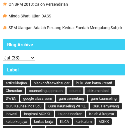
Oh SPM 2013: Calon Persendirian
Minda Sihat- Ujian DASS
SPM Ulangan Adalah Peluang Kedua: Faedah Mengulang Subjek
Blog Archive
Label
artikel/kajian
blackcoffeewithsugar
buku dan karya kreatif
Cherasian
counseling approach
course
dokumentasi
DWEN
google classroom
guru cemerlang
guru kaunseling
Guru Kaunseling Pudu
Guru Kaunseling WPKL
Guru Penyayang
inovasi
inspirasi MGKKL
kajian tindakan
Kelab & kerjaya
kelab kerjaya
kertas kerja
KLCA
kurikulum
MGKK