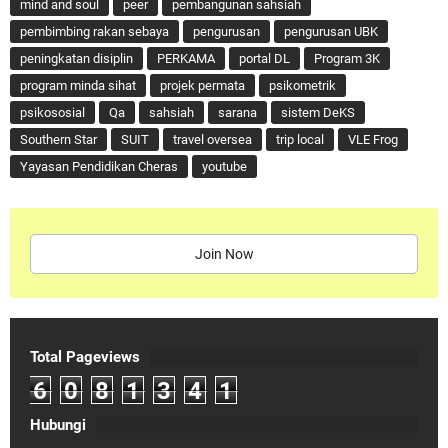
mind and soul
peer
pembangunan sahsiah
pembimbing rakan sebaya
pengurusan
pengurusan UBK
peningkatan disiplin
PERKAMA
portal DL
Program 3K
program minda sihat
projek permata
psikometrik
psikososial
Qa
sahsiah
sarana
sistem DeKS
Southern Star
SUIT
travel oversea
trip local
VLE Frog
Yayasan Pendidikan Cheras
youtube
Join Now
Total Pageviews
6
0
8
1
3
4
1
Hubungi