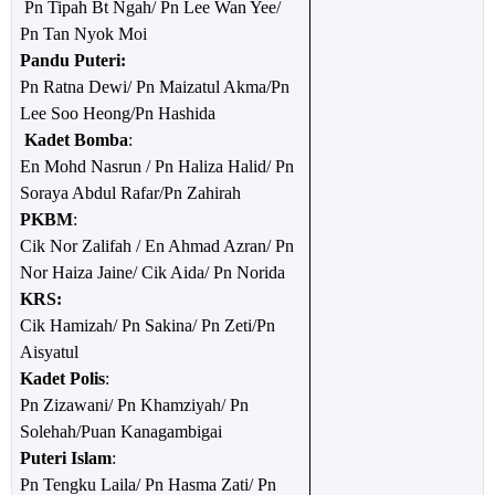
Pn Tipah Bt Ngah/ Pn Lee Wan Yee/
Pn Tan Nyok Moi
Pandu Puteri:
Pn Ratna Dewi/ Pn Maizatul Akma/Pn
Lee Soo Heong/Pn Hashida
Kadet Bomba
:
En Mohd Nasrun / Pn Haliza Halid/ Pn
Soraya Abdul Rafar/Pn Zahirah
PKBM
:
Cik Nor Zalifah / En Ahmad Azran/ Pn
Nor Haiza Jaine/ Cik Aida/ Pn Norida
KRS:
Cik Hamizah/ Pn Sakina/ Pn Zeti/Pn
Aisyatul
Kadet Polis
:
Pn Zizawani/ Pn Khamziyah/ Pn
Solehah/Puan Kanagambigai
Puteri Islam
:
Pn Tengku Laila/ Pn Hasma Zati/ Pn