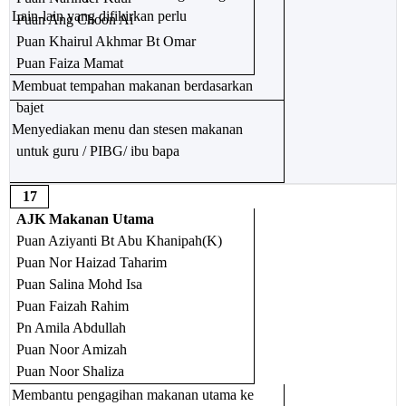
Lain-lain yang difikirkan perlu
Puan Ang Choon Ai
Puan Khairul Akhmar Bt Omar
Puan Faiza Mamat
Membuat tempahan makanan berdasarkan
bajet
Menyediakan menu dan stesen makanan
untuk guru / PIBG/ ibu bapa
17
AJK Makanan Utama
Puan Aziyanti Bt Abu Khanipah(K)
Puan Nor Haizad Taharim
Puan Salina Mohd Isa
Puan Faizah Rahim
Pn Amila Abdullah
Puan Noor Amizah
Puan Noor Shaliza
Membantu pengagihan makanan utama ke