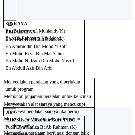
SIARAYA
15
En. Balasegar a/l Muniandy(K)
PERALATAN
En. Nik Rahmat b Nik Mood
En Mohd Hasbi Bin Ramli (K)
En Amiruddin Bin Mohd Yusoff
En Mohd Rizal Bin Mat Salim
En Mohd Nidzam Bin Mohd Yusoff
En Abdull Azis Bin Arbi
Menyediakan peralatan yang diperlukan
untuk program
Memohon pinjaman peralatan untuk kelicinan
program
Menyediakan alat siaraya yang mencukupi
(menyewa peralatan siaraya jika perlu)
16
Menguji peralatan yang akan digunakan
AJK Stesen Makanan Guru/PIBG
sebelum majlis
Puan Elya Hafiza Bt Ab Rahman (K)
Memastikan peralatan berfungsi dengan baik
Puan Narinder Kaur