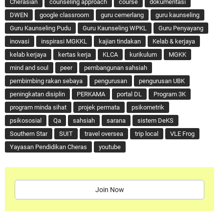
Cherasian
counseling approach
course
dokumentasi
DWEN
google classroom
guru cemerlang
guru kaunseling
Guru Kaunseling Pudu
Guru Kaunseling WPKL
Guru Penyayang
inovasi
inspirasi MGKKL
kajian tindakan
Kelab & kerjaya
kelab kerjaya
kertas kerja
KLCA
kurikulum
MGKK
mind and soul
peer
pembangunan sahsiah
pembimbing rakan sebaya
pengurusan
pengurusan UBK
peningkatan disiplin
PERKAMA
portal DL
Program 3K
program minda sihat
projek permata
psikometrik
psikososial
Qa
sahsiah
sarana
sistem DeKS
Southern Star
SUIT
travel oversea
trip local
VLE Frog
Yayasan Pendidikan Cheras
youtube
Join Now