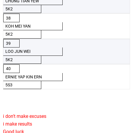
CHUNG TIAN YEW
5K2
38
KOH MEI YAN
5K2
39
LOO JUN WEI
5K2
40
ERNIE YAP KIN ERN
5S3
i don't make excuses
i make results
Good luck