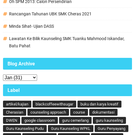
Oh SPM 2013: Calon Persendirian
Rancangan Tahunan UBK SMK Cheras 2021
Minda Sihat- Ujian DASS
Lawatan Ke Bilik Kaunseling SMK Tuanku Mahmood Iskandar,
Batu Pahat
Blog Archive
Label
artikel/kajian
blackcoffeewithsugar
buku dan karya kreatif
Cherasian
counseling approach
course
dokumentasi
DWEN
google classroom
guru cemerlang
guru kaunseling
Guru Kaunseling Pudu
Guru Kaunseling WPKL
Guru Penyayang