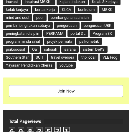
inovasi
inspirasi MGKKL
kajian tindakan
Kelab & kerjaya
kelab kerjaya
kertas kerja
KLCA
kurikulum
MGKK
mind and soul
peer
pembangunan sahsiah
pembimbing rakan sebaya
pengurusan
pengurusan UBK
peningkatan disiplin
PERKAMA
portal DL
Program 3K
program minda sihat
projek permata
psikometrik
psikososial
Qa
sahsiah
sarana
sistem DeKS
Southern Star
SUIT
travel oversea
trip local
VLE Frog
Yayasan Pendidikan Cheras
youtube
Join Now
Total Pageviews
6
0
8
2
5
7
1