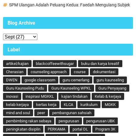
SPM Ulangan Adalah Peluang Kedua: Faedah Mengulang Subjek
Blog Archive
Label
artikel/kajian
blackcoffeewithsugar
buku dan karya kreatif
Cherasian
counseling approach
course
dokumentasi
DWEN
google classroom
guru cemerlang
guru kaunseling
Guru Kaunseling Pudu
Guru Kaunseling WPKL
Guru Penyayang
inovasi
inspirasi MGKKL
kajian tindakan
Kelab & kerjaya
kelab kerjaya
kertas kerja
KLCA
kurikulum
MGKK
mind and soul
peer
pembangunan sahsiah
pembimbing rakan sebaya
pengurusan
pengurusan UBK
peningkatan disiplin
PERKAMA
portal DL
Program 3K