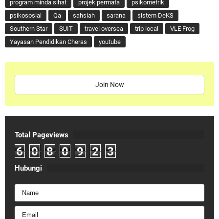
program minda sihat
projek permata
psikometrik
psikososial
Qa
sahsiah
sarana
sistem DeKS
Southern Star
SUIT
travel oversea
trip local
VLE Frog
Yayasan Pendidikan Cheras
youtube
Join Now
Total Pageviews
6
0
8
0
9
2
3
Hubungi