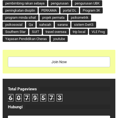
pembimbing rakan sebaya
pengurusan
pengurusan UBK
peningkatan disiplin
PERKAMA
portal DL
Program 3K
program minda sihat
projek permata
psikometrik
psikososial
Qa
sahsiah
sarana
sistem DeKS
Southern Star
SUIT
travel oversea
trip local
VLE Frog
Yayasan Pendidikan Cheras
youtube
Join Now
Total Pageviews
6
0
7
9
5
7
3
Hubungi