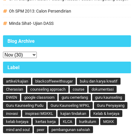
Oh SPM 2013: Calon Persendirian
Minda Sihat- Ujian DASS
Blog Archive
Label
artikel/kajian
blackcoffeewithsugar
buku dan karya kreatif
Cherasian
counseling approach
course
dokumentasi
DWEN
google classroom
guru cemerlang
guru kaunseling
Guru Kaunseling Pudu
Guru Kaunseling WPKL
Guru Penyayang
inovasi
inspirasi MGKKL
kajian tindakan
Kelab & kerjaya
kelab kerjaya
kertas kerja
KLCA
kurikulum
MGKK
mind and soul
peer
pembangunan sahsiah