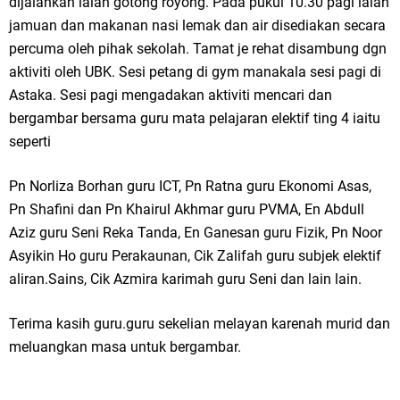
dijalankan ialah gotong royong. Pada pukul 10.30 pagi ialah
jamuan dan makanan nasi lemak dan air disediakan secara
percuma oleh pihak sekolah. Tamat je rehat disambung dgn
aktiviti oleh UBK. Sesi petang di gym manakala sesi pagi di
Astaka. Sesi pagi mengadakan aktiviti mencari dan
bergambar bersama guru mata pelajaran elektif ting 4 iaitu
seperti
Pn Norliza Borhan guru ICT, Pn Ratna guru Ekonomi Asas,
Pn Shafini dan Pn Khairul Akhmar guru PVMA, En Abdull
Aziz guru Seni Reka Tanda, En Ganesan guru Fizik, Pn Noor
Asyikin Ho guru Perakaunan, Cik Zalifah guru subjek elektif
aliran.Sains, Cik Azmira karimah guru Seni dan lain lain.
Terima kasih guru.guru sekelian melayan karenah murid dan
meluangkan masa untuk bergambar.