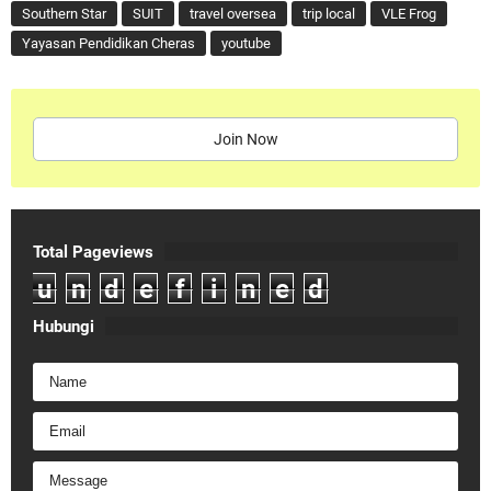
Southern Star
SUIT
travel oversea
trip local
VLE Frog
Yayasan Pendidikan Cheras
youtube
Join Now
Total Pageviews
u
n
d
e
f
i
n
e
d
Hubungi