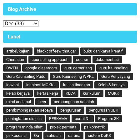
Blog Archive
Label
artikel/kajian
blackcoffeewithsugar
buku dan karya kreatif
Cherasian
counseling approach
course
dokumentasi
DWEN
google classroom
guru cemerlang
guru kaunseling
Guru Kaunseling Pudu
Guru Kaunseling WPKL
Guru Penyayang
inovasi
inspirasi MGKKL
kajian tindakan
Kelab & kerjaya
kelab kerjaya
kertas kerja
KLCA
kurikulum
MGKK
mind and soul
peer
pembangunan sahsiah
pembimbing rakan sebaya
pengurusan
pengurusan UBK
peningkatan disiplin
PERKAMA
portal DL
Program 3K
program minda sihat
projek permata
psikometrik
psikososial
Qa
sahsiah
sarana
sistem DeKS