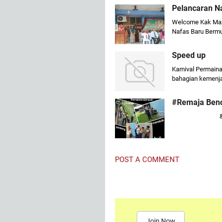
Pelancaran N
Welcome Kak Maz
Nafas Baru Berm
Speed up
Karnival Permaina
bahagian kemenja
#Remaja Benc
&n
POST A COMMENT
Join Now