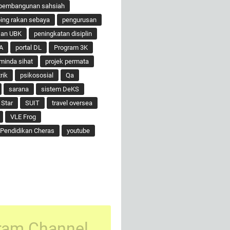
pembangunan sahsiah
ng rakan sebaya
pengurusan
san UBK
peningkatan disiplin
A
portal DL
Program 3K
minda sihat
projek permata
rik
psikososial
Qa
sarana
sistem DeKS
 Star
SUIT
travel oversea
VLE Frog
Pendidikan Cheras
youtube
ram Channel