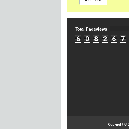
Total Pageviews
6
0
8
2
6
7
Copyright ©