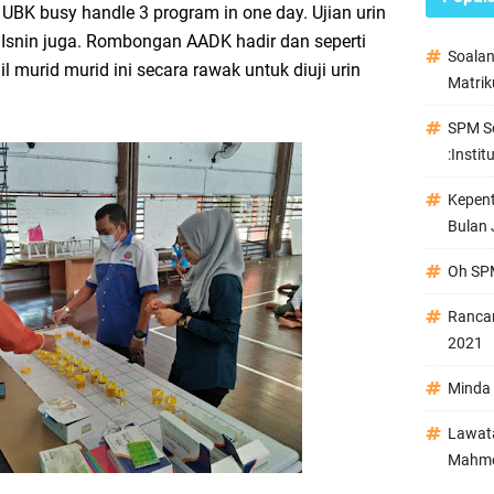
a UBK busy handle 3 program in one day. Ujian urin
 Isnin juga. Rombongan AADK hadir dan seperti
Soala
 murid murid ini secara rawak untuk diuji urin
Matrik
SPM Se
:Instit
Kepen
Bulan 
Oh SPM
Ranca
2021
Minda 
Lawata
Mahmo