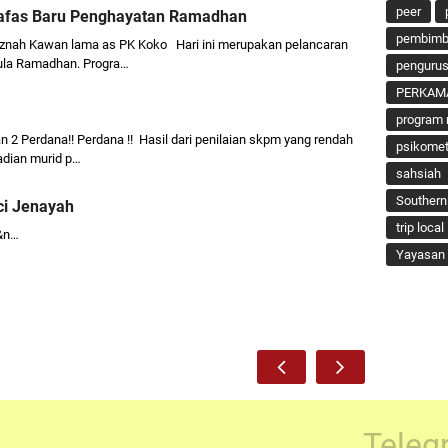
peer
afas Baru Penghayatan Ramadhan
pembimbi
nah Kawan lama as PK Koko Hari ini merupakan pelancaran
ula Ramadhan. Progra…
penguru
PERKAM
program 
n 2 Perdana!! Perdana !! Hasil dari penilaian skpm yang rendah
psikomet
dian murid p…
sahsiah
Southern
i Jenayah
trip local
…
Yayasan 
Teleg