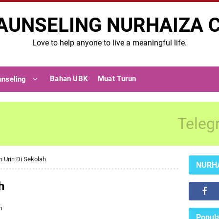
AUNSELING NURHAIZA 
Love to help anyone to live a meaningful life.
Bahan UBK
Muat Turun
unseling
Teleg
n Urin Di Sekolah
NURH
h
n
Popula