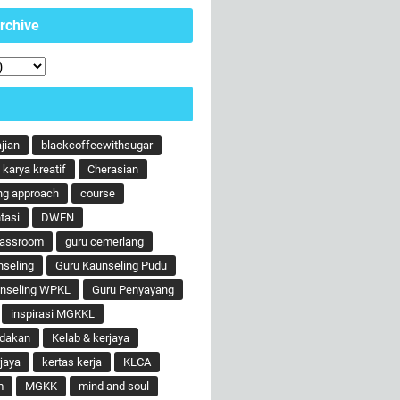
rchive
ajian
blackcoffeewithsugar
karya kreatif
Cherasian
ng approach
course
tasi
DWEN
lassroom
guru cemerlang
nseling
Guru Kaunseling Pudu
unseling WPKL
Guru Penyayang
inspirasi MGKKL
ndakan
Kelab & kerjaya
jaya
kertas kerja
KLCA
m
MGKK
mind and soul