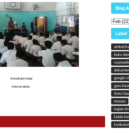
Blog A
Label
artikel/k
buku dan 
counseli
dokumen
google c
Kokurikulum batal
guru kau
Krisis air takda..
Guru Ka
inovasi
kajian ti
kelab ker
kurikulu