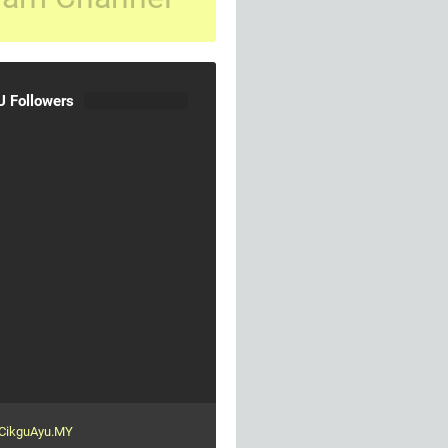
 Followers
CikguAyu.MY