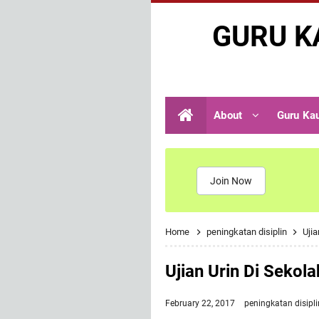
GURU K
About
Guru Ka
Join Now
Home
peningkatan disiplin
Ujia
Ujian Urin Di Sekola
February 22, 2017
peningkatan disipli