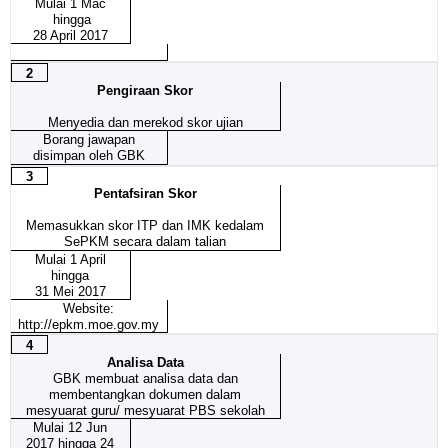
Mulai 1 Mac
hingga
28 April 2017
2
Pengiraan Skor
Menyedia dan merekod skor ujian
Borang jawapan
disimpan oleh GBK
3
Pentafsiran Skor
Memasukkan skor ITP dan IMK kedalam
SePKM secara dalam talian
Mulai 1 April
hingga
31 Mei 2017
Website:
http://epkm.moe.gov.my
4
Analisa Data
GBK membuat analisa data dan
membentangkan dokumen dalam
mesyuarat guru/ mesyuarat PBS sekolah
Mulai 12 Jun
2017 hingga 24