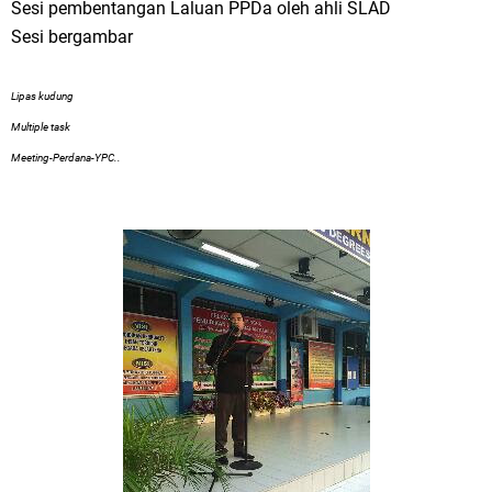
Sesi pembentangan Laluan PPDa oleh ahli SLAD
Sesi bergambar
Lipas kudung
Multiple task
Meeting-Perdana-YPC..