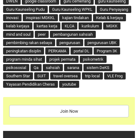
DWEN
google classroom
guru cemerlang
guru kaunseling
Guru Kaunseling Pudu
Guru Kaunseling WPKL
Guru Penyayang
inovasi
inspirasi MGKKL
kajian tindakan
Kelab & kerjaya
kelab kerjaya
kertas kerja
KLCA
kurikulum
MGKK
mind and soul
peer
pembangunan sahsiah
pembimbing rakan sebaya
pengurusan
pengurusan UBK
peningkatan disiplin
PERKAMA
portal DL
Program 3K
program minda sihat
projek permata
psikometrik
psikososial
Qa
sahsiah
sarana
sistem DeKS
Southern Star
SUIT
travel oversea
trip local
VLE Frog
Yayasan Pendidikan Cheras
youtube
Join Now