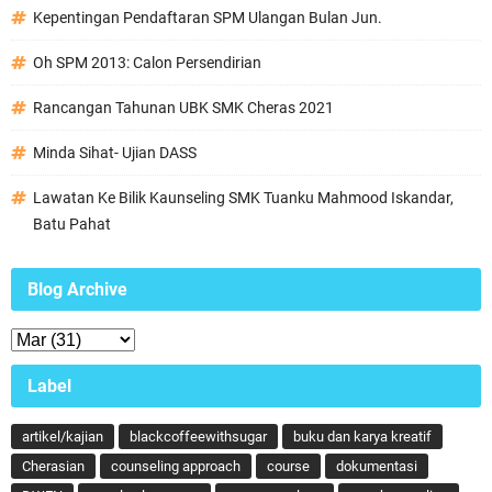
Kepentingan Pendaftaran SPM Ulangan Bulan Jun.
Oh SPM 2013: Calon Persendirian
Rancangan Tahunan UBK SMK Cheras 2021
Minda Sihat- Ujian DASS
Lawatan Ke Bilik Kaunseling SMK Tuanku Mahmood Iskandar,
Batu Pahat
Blog Archive
Label
artikel/kajian
blackcoffeewithsugar
buku dan karya kreatif
Cherasian
counseling approach
course
dokumentasi