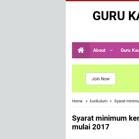
GURU K
About
Guru Ka
Join Now
Home
kurikulum
Syarat minim
Syarat minimum ke
mulai 2017