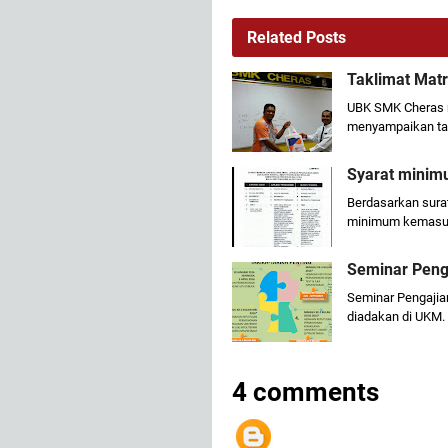
Related Posts
Taklimat Matr
UBK SMK Cheras me
menyampaikan tak
Syarat minim
Berdasarkan surat
minimum kemasuk
Seminar Penga
Seminar Pengajian
diadakan di UKM.
4 comments