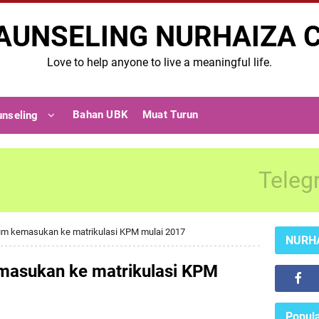
AUNSELING NURHAIZA 
Love to help anyone to live a meaningful life.
Bahan UBK
Muat Turun
unseling
Teleg
um kemasukan ke matrikulasi KPM mulai 2017
NURH
masukan ke matrikulasi KPM
Popula