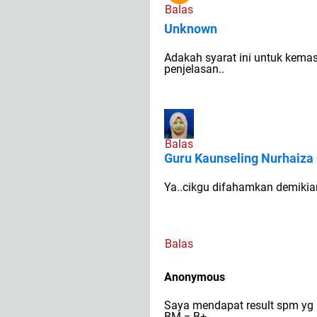
Balas
Unknown
Adakah syarat ini untuk kema
penjelasan..
Balas
Guru Kaunseling Nurhaiza
Ya..cikgu difahamkan demikia
Balas
Anonymous
Saya mendapat result spm yg
BM = B+