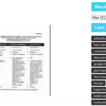
Blog A
Label
artikel/k
buku dan 
counseli
dokumen
google c
guru kau
Guru Ka
inovasi
kajian ti
kelab ker
kurikulu