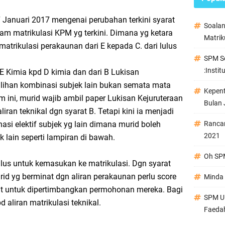
7 Januari 2017 mengenai perubahan terkini syarat
Soala
 matrikulasi KPM yg terkini. Dimana yg ketara
Matrik
trikulasi perakaunan dari E kepada C. dari lulus
SPM Se
:Instit
i E Kimia kpd D kimia dan dari B Lukisan
ilihan kombinasi subjek lain bukan semata mata
Kepen
m ini, murid wajib ambil paper Lukisan Kejuruteraan
Bulan 
iran teknikal dgn syarat B. Tetapi kini ia menjadi
asi elektif subjek yg lain dimana murid boleh
Ranca
2021
 lain seperti lampiran di bawah.
Oh SPM
lus untuk kemasukan ke matrikulasi. Dgn syarat
id yg berminat dgn aliran perakaunan perlu score
Minda 
it untuk dipertimbangkan permohonan mereka. Bagi
SPM Ul
 aliran matrikulasi teknikal.
Faeda