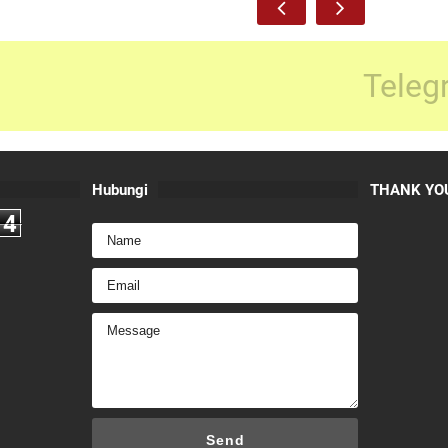
Teleg
Hubungi
THANK YOU
4