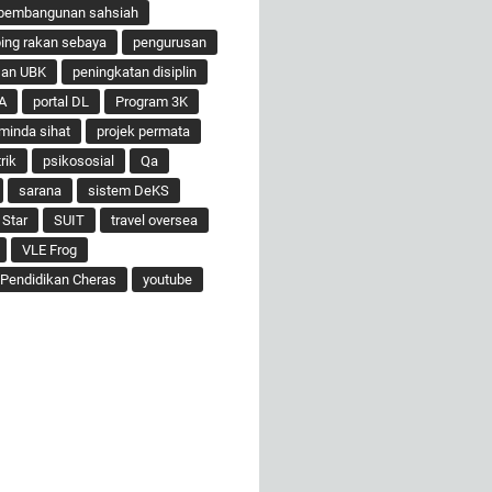
pembangunan sahsiah
ng rakan sebaya
pengurusan
san UBK
peningkatan disiplin
A
portal DL
Program 3K
minda sihat
projek permata
rik
psikososial
Qa
sarana
sistem DeKS
 Star
SUIT
travel oversea
VLE Frog
Pendidikan Cheras
youtube