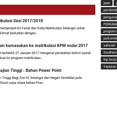
peer
pembimbi
penguru
ikulasi Sesi 2017/2018
PERKAM
njemput En Faizal dari Kolej Matrikulasi Selangor untuk
program 
limat berkaitan dengan…
psikomet
um kemasukan ke matrikulasi KPM mulai 2017
sahsiah
Southern
 bertarikh 27 Januari 2017 mengenai perubahan terkini syarat
an ke program matrikulasi…
trip local
Yayasan 
jian Tinggi : Bahan Power Point
 Tinggi Bagi Zon Kl, Selangor dan Negeri Sembilan pula
 Disini saya share bahan Pow…