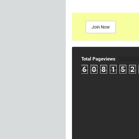
Join Now
Total Pageviews
6
0
8
1
5
2