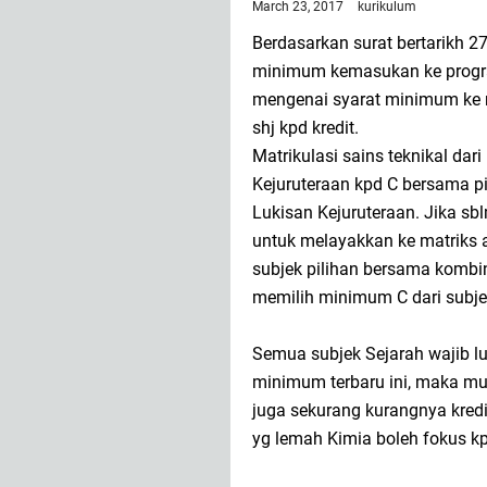
March 23, 2017
kurikulum
Berdasarkan surat bertarikh 2
minimum kemasukan ke program
mengenai syarat minimum ke ma
shj kpd kredit.
Matrikulasi sains teknikal dar
Kejuruteraan kpd C bersama p
Lukisan Kejuruteraan. Jika sbl
untuk melayakkan ke matriks al
subjek pilihan bersama kombin
memilih minimum C dari subjek
Semua subjek Sejarah wajib lu
minimum terbaru ini, maka mur
juga sekurang kurangnya kred
yg lemah Kimia boleh fokus kpd