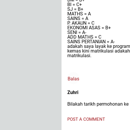
BI = C+
SJ = B+
MATHS = A
SAINS = A
P. AKAUN = C
EKONOMI ASAS = B+
SENI = A-
ADD MATHS = C
SAINS PERTANIAN = A-
adakah saya layak ke program 
kemas kini matrikulasi adaka
matrikulasi.
Balas
Zuhri
Bilakah tarikh permohonan ke
POST A COMMENT