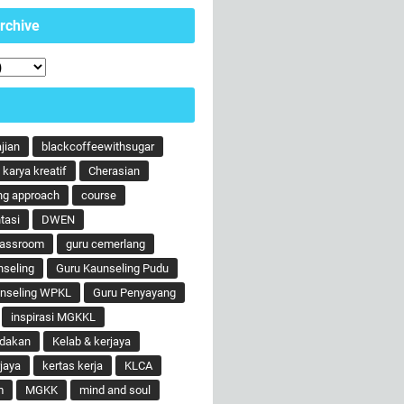
rchive
ajian
blackcoffeewithsugar
karya kreatif
Cherasian
ng approach
course
tasi
DWEN
lassroom
guru cemerlang
nseling
Guru Kaunseling Pudu
unseling WPKL
Guru Penyayang
inspirasi MGKKL
ndakan
Kelab & kerjaya
jaya
kertas kerja
KLCA
m
MGKK
mind and soul